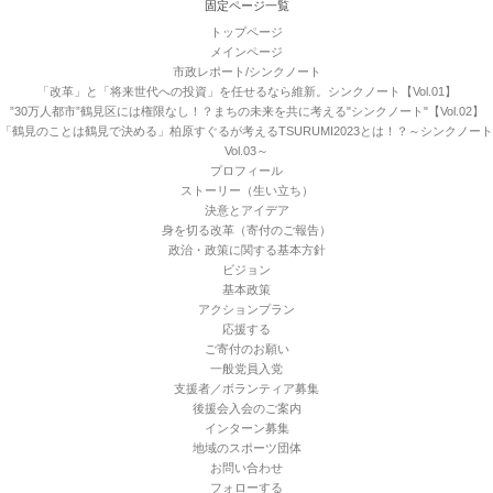
固定ページ一覧
トップページ
メインページ
市政レポート/シンクノート
「改革」と「将来世代への投資」を任せるなら維新。シンクノート【Vol.01】
”30万人都市”鶴見区には権限なし！？まちの未来を共に考える"シンクノート"【Vol.02】
「鶴見のことは鶴見で決める」柏原すぐるが考えるTSURUMI2023とは！？～シンクノート
Vol.03～
プロフィール
ストーリー（生い立ち）
決意とアイデア
身を切る改革（寄付のご報告）
政治・政策に関する基本方針
ビジョン
基本政策
アクションプラン
応援する
ご寄付のお願い
一般党員入党
支援者／ボランティア募集
後援会入会のご案内
インターン募集
地域のスポーツ団体
お問い合わせ
フォローする