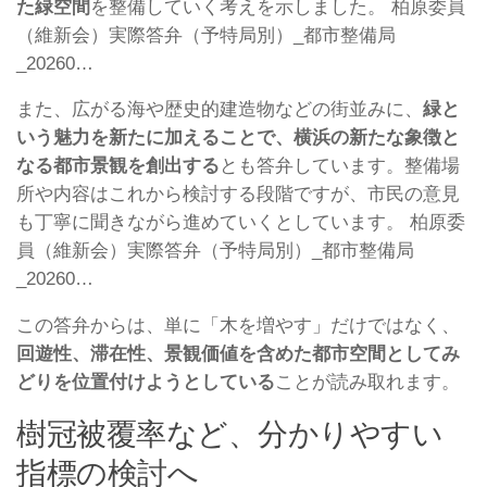
た緑空間
を整備していく考えを示しました。 柏原委員
（維新会）実際答弁（予特局別）_都市整備局
_20260…
また、広がる海や歴史的建造物などの街並みに、
緑と
いう魅力を新たに加えることで、横浜の新たな象徴と
なる都市景観を創出する
とも答弁しています。整備場
所や内容はこれから検討する段階ですが、市民の意見
も丁寧に聞きながら進めていくとしています。 柏原委
員（維新会）実際答弁（予特局別）_都市整備局
_20260…
この答弁からは、単に「木を増やす」だけではなく、
回遊性、滞在性、景観価値を含めた都市空間としてみ
どりを位置付けようとしている
ことが読み取れます。
樹冠被覆率など、分かりやすい
指標の検討へ