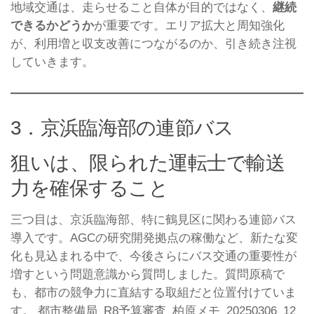
地域交通は、走らせること自体が目的ではなく、
継続
できるかどうか
が重要です。エリア拡大と周知強化
が、利用増と収支改善につながるのか、引き続き注視
していきます。
3．京浜臨海部の連節バス
狙いは、限られた運転士で輸送
力を確保すること
三つ目は、京浜臨海部、特に鶴見区に関わる連節バス
導入です。AGCの研究開発拠点の稼働など、新たな変
化も見込まれる中で、今後さらにバス交通の重要性が
増すという問題意識から質問しました。質問原稿で
も、都市の競争力に直結する取組だと位置付けていま
す。 都市整備局_R8予算審査_柏原メモ_20250306_12