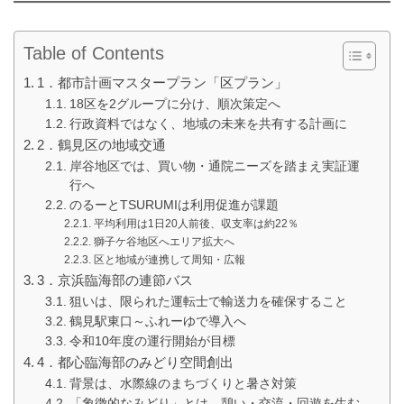
Table of Contents
1．都市計画マスタープラン「区プラン」
18区を2グループに分け、順次策定へ
行政資料ではなく、地域の未来を共有する計画に
2．鶴見区の地域交通
岸谷地区では、買い物・通院ニーズを踏まえ実証運
行へ
のるーとTSURUMIは利用促進が課題
平均利用は1日20人前後、収支率は約22％
獅子ケ谷地区へエリア拡大へ
区と地域が連携して周知・広報
3．京浜臨海部の連節バス
狙いは、限られた運転士で輸送力を確保すること
鶴見駅東口～ふれーゆで導入へ
令和10年度の運行開始が目標
4．都心臨海部のみどり空間創出
背景は、水際線のまちづくりと暑さ対策
「象徴的なみどり」とは、憩い・交流・回遊を生む