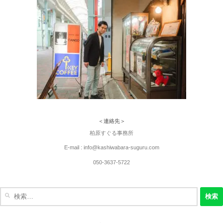
＜連絡先＞
柏原すぐる事務所
E-mail : info@kashiwabara-suguru.com
050-3637-5722
検
索: