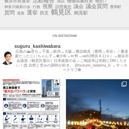
活動報告
横浜市長選挙
演説
物価高騰対策
物思い
視察
議会質問
議会
説明責任
神奈川維新の会
行政
豊岡町
鶴見区
選挙
質問
鶴見駅
防災
道路
ON INSTAGRAM
suguru_kashiwabara
広島の⛰育ち→千葉→欧州→大阪→横浜鶴見（豊岡→寺谷）／書道
家だったじいちゃん子→⚽️少年→✏️🏗→with3男(6.8.11👦）→横浜市
会議員（鶴見区選出）日本維新の会→ご相談等は気軽にDMくださ
い！📩
自然と営みの調和が好き。
@tsurumi_tadaima_fc ←サッカ
ークラブ⚽️