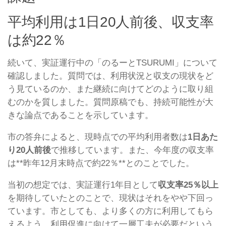
平均利用は1日20人前後、収支率
は約22％
続いて、実証運行中の「のるーとTSURUMI」について
確認しました。質問では、利用状況と収支の現状をど
う見ているのか、また継続に向けてどのように取り組
むのかを質しました。質問原稿でも、持続可能性が大
きな論点であることを示しています。
市の答弁によると、現時点での平均利用者数は
1日あた
り20人前後
で推移しています。また、今年度の収支率
は**昨年12月末時点で約22％**とのことでした。
当初の想定では、実証運行1年目として
収支率25％以上
を期待していたとのことで、現状はそれをやや下回っ
ています。市としても、より多くの方に利用してもら
えるよう、利用促進に向けて一層工夫が必要だという