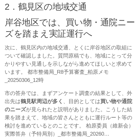
2．鶴見区の地域交通
岸谷地区では、買い物・通院ニー
ズを踏まえ実証運行へ
次に、鶴見区内の地域交通、とくに岸谷地区の取組に
ついて確認しました。質問原稿でも、地域にとって分
かりやすい見通しを示しながら進めてほしいと求めて
います。 都市整備局_R8予算審査_柏原メモ
_20250306_12時
市の答弁では、まずアンケート調査の結果として、外
出先は
鶴見駅周辺が多く
、目的としては
買い物や通院
のニーズ
が見られたと説明がありました。こうした結
果を踏まえて、地域の皆さんとともに運行ルート等の
検討を進めているとのことです。 柏原委員（維新会）
実際答弁（予特局別）_都市整備局_20260…