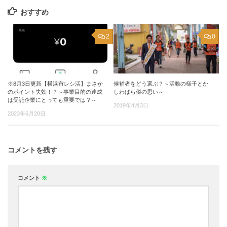
おすすめ
2
0
※8月3日更新【横浜市レシ活】まさか
候補者をどう選ぶ？～活動の様子とか
のポイント失効！？～事業目的の達成
しわばら傑の思い～
は受託企業にとっても重要では？～
2019年4月3日
2023年6月20日
コメントを残す
コメント
※