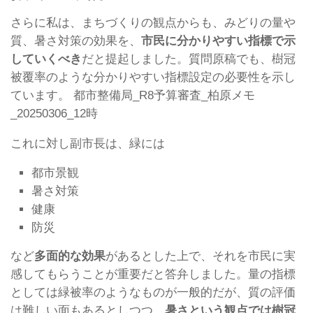
さらに私は、まちづくりの観点からも、みどりの量や
質、暑さ対策の効果を、
市民に分かりやすい指標で示
していくべき
だと提起しました。質問原稿でも、樹冠
被覆率のような分かりやすい指標設定の必要性を示し
ています。 都市整備局_R8予算審査_柏原メモ
_20250306_12時
これに対し副市長は、緑には
都市景観
暑さ対策
健康
防災
など
多面的な効果
があるとした上で、それを市民に実
感してもらうことが重要だと答弁しました。量の指標
としては緑被率のようなものが一般的だが、質の評価
は難しい面もあるとしつつ、
暑さという観点では樹冠