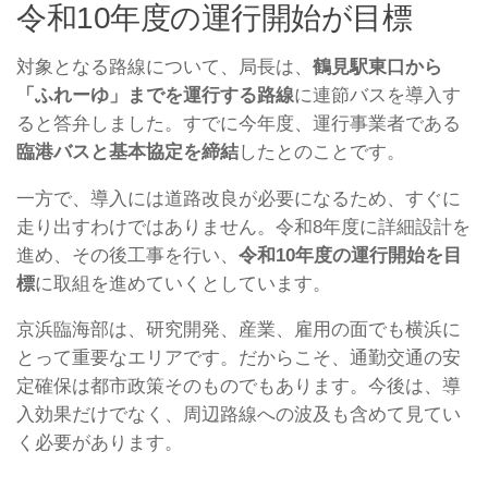
令和10年度の運行開始が目標
対象となる路線について、局長は、
鶴見駅東口から
「ふれーゆ」までを運行する路線
に連節バスを導入す
ると答弁しました。すでに今年度、運行事業者である
臨港バスと基本協定を締結
したとのことです。
一方で、導入には道路改良が必要になるため、すぐに
走り出すわけではありません。令和8年度に詳細設計を
進め、その後工事を行い、
令和10年度の運行開始を目
標
に取組を進めていくとしています。
京浜臨海部は、研究開発、産業、雇用の面でも横浜に
とって重要なエリアです。だからこそ、通勤交通の安
定確保は都市政策そのものでもあります。今後は、導
入効果だけでなく、周辺路線への波及も含めて見てい
く必要があります。