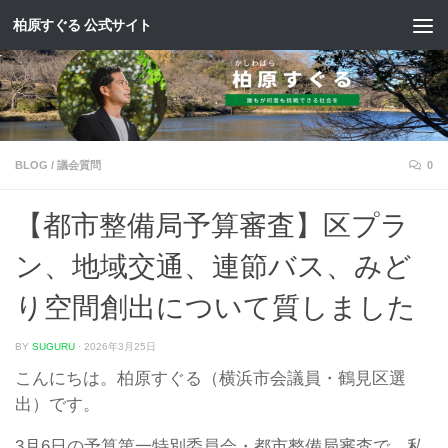
柏原すぐる 公式サイト
コンテンツへスキップ
BLOG
/
議会質問
0
【都市整備局予算審査】区プラ
ン、地域交通、連節バス、みど
り空間創出について質しました
BY
SUGURU
·
2026年3月25日
こんにちは。柏原すぐる（横浜市会議員・鶴見区選
出）です。
3月6日の予算第一特別委員会・都市整備局審査で、私