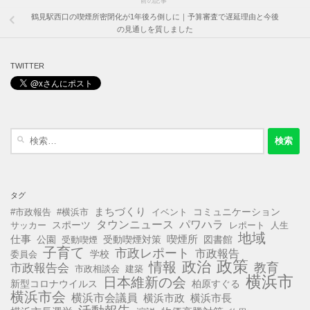
前の記事
鶴見駅西口の喫煙所密閉化が1年後ろ倒しに｜予算審査で遅延理由と今後
の見通しを質しました
TWITTER
検
索:
タグ
まちづくり
コミュニケーション
#市政報告
#横浜市
イベント
タウンニュース
パワハラ
スポーツ
サッカー
レポート
人生
地域
仕事
公園
受動喫煙対策
喫煙所
図書館
受動喫煙
子育て
市政レポート
市政報告
学校
委員会
政策
政治
情報
教育
市政報告会
市政相談会
建築
横浜市
日本維新の会
新型コロナウイルス
柏原すぐる
横浜市会
横浜市会議員
横浜市長
横浜市政