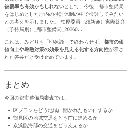
被覆率も有効かもしれない
として、今後、都市整備局
をはじめとした庁内の検討体制の中で検討してみたい
との考えを示しました。 柏原委員（維新会）実際答弁
（予特局別）_都市整備局_20260…
これは、みどりを「印象論」で終わらせず、
都市の価
値向上や暑熱対策の効果を見える化する方向性
が示さ
れた答弁だと受け止めています。
まとめ
今回の都市整備局審査では、
区プランをどう地域に開かれたものにするか
鶴見区の地域交通をどう前に進めるか
京浜臨海部の交通をどう支えるか