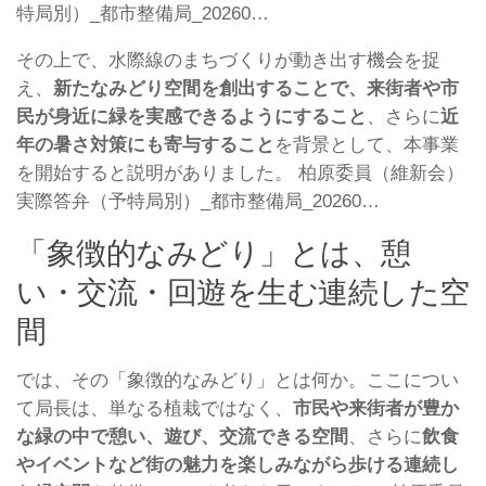
特局別）_都市整備局_20260…
その上で、水際線のまちづくりが動き出す機会を捉
え、
新たなみどり空間を創出することで、来街者や市
民が身近に緑を実感できるようにすること
、さらに
近
年の暑さ対策にも寄与すること
を背景として、本事業
を開始すると説明がありました。 柏原委員（維新会）
実際答弁（予特局別）_都市整備局_20260…
「象徴的なみどり」とは、憩
い・交流・回遊を生む連続した空
間
では、その「象徴的なみどり」とは何か。ここについ
て局長は、単なる植栽ではなく、
市民や来街者が豊か
な緑の中で憩い、遊び、交流できる空間
、さらに
飲食
やイベントなど街の魅力を楽しみながら歩ける連続し