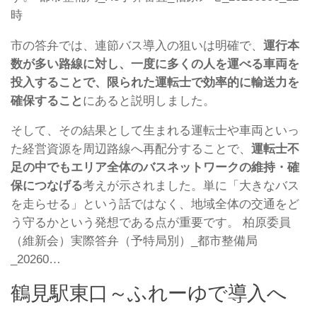
時
市の答弁では、連節バス導入の狙いは明確で、
運行本
数が多い路線に対し、一度に多くの人を運べる車両を
投入することで、限られた運転士で効率的に輸送力を
確保すること
にあると説明しました。
そして、その結果として生まれる運転士や車両といっ
た経営資源を周辺路線へ再配分することで、
運転士不
足の中でもエリア全体のバスネットワークの維持・確
保につなげる
考えが示されました。単に「大きなバス
を走らせる」という話ではなく、地域全体の交通をど
う守るかという発想である点が重要です。 柏原委員
（維新会）実際答弁（予特局別）_都市整備局
_20260…
鶴見駅東口～ふれーゆで導入へ