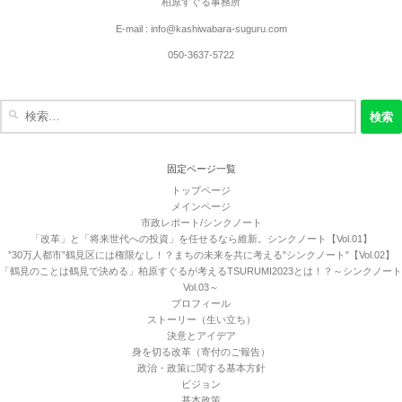
柏原すぐる事務所
E-mail : info@kashiwabara-suguru.com
050-3637-5722
検
索:
固定ページ一覧
トップページ
メインページ
市政レポート/シンクノート
「改革」と「将来世代への投資」を任せるなら維新。シンクノート【Vol.01】
”30万人都市”鶴見区には権限なし！？まちの未来を共に考える"シンクノート"【Vol.02】
「鶴見のことは鶴見で決める」柏原すぐるが考えるTSURUMI2023とは！？～シンクノート
Vol.03～
プロフィール
ストーリー（生い立ち）
決意とアイデア
身を切る改革（寄付のご報告）
政治・政策に関する基本方針
ビジョン
基本政策