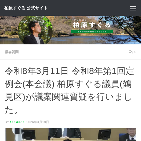
柏原すぐる 公式サイト
コンテンツへスキップ
議会質問
0
令和8年3月11日 令和8年第1回定
例会(本会議) 柏原すぐる議員(鶴
見区)が議案関連質疑を行いまし
た。
BY
SUGURU
·
2026年3月18日