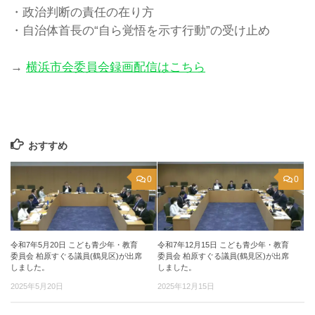
・政治判断の責任の在り方
・自治体首長の“自ら覚悟を示す行動”の受け止め
→
横浜市会委員会録画配信はこちら
おすすめ
0
0
令和7年5月20日 こども青少年・教育
令和7年12月15日 こども青少年・教育
委員会 柏原すぐる議員(鶴見区)が出席
委員会 柏原すぐる議員(鶴見区)が出席
しました。
しました。
2025年5月20日
2025年12月15日