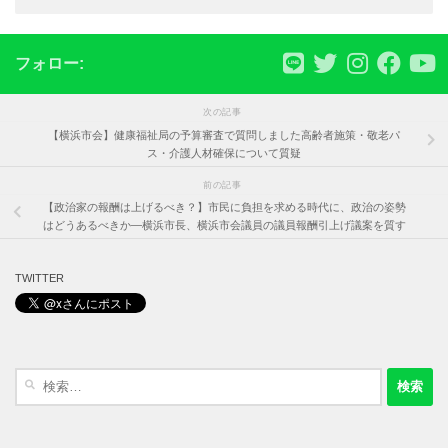
フォロー:
次の記事
【横浜市会】健康福祉局の予算審査で質問しました高齢者施策・敬老パ
ス・介護人材確保について質疑
前の記事
【政治家の報酬は上げるべき？】市民に負担を求める時代に、政治の姿勢
はどうあるべきか―横浜市長、横浜市会議員の議員報酬引上げ議案を質す
TWITTER
検
索: