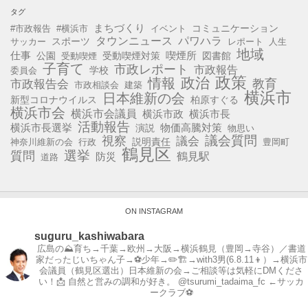
タグ
まちづくり
コミュニケーション
#市政報告
#横浜市
イベント
タウンニュース
パワハラ
スポーツ
サッカー
レポート
人生
地域
仕事
公園
受動喫煙対策
喫煙所
図書館
受動喫煙
子育て
市政レポート
市政報告
学校
委員会
政策
政治
情報
教育
市政報告会
市政相談会
建築
横浜市
日本維新の会
新型コロナウイルス
柏原すぐる
横浜市会
横浜市会議員
横浜市政
横浜市長
活動報告
横浜市長選挙
演説
物価高騰対策
物思い
視察
議会質問
議会
説明責任
神奈川維新の会
行政
豊岡町
鶴見区
選挙
質問
鶴見駅
防災
道路
ON INSTAGRAM
suguru_kashiwabara
広島の⛰育ち→千葉→欧州→大阪→横浜鶴見（豊岡→寺谷）／書道
家だったじいちゃん子→⚽️少年→✏️🏗→with3男(6.8.11👦）→横浜市
会議員（鶴見区選出）日本維新の会→ご相談等は気軽にDMくださ
い！📩
自然と営みの調和が好き。
@tsurumi_tadaima_fc ←サッカ
ークラブ⚽️