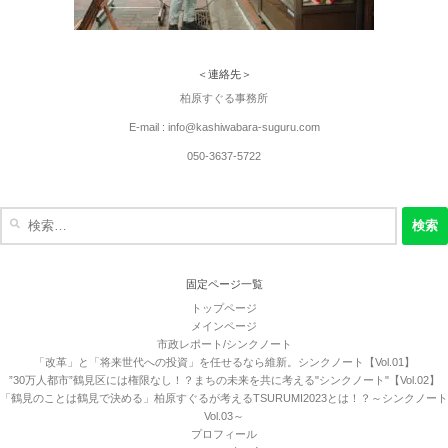
＜連絡先＞
柏原すぐる事務所
E-mail : info@kashiwabara-suguru.com
050-3637-5722
検
索:
固定ページ一覧
トップページ
メインページ
市政レポート/シンクノート
「改革」と「将来世代への投資」を任せるなら維新。シンクノート【Vol.01】
”30万人都市”鶴見区には権限なし！？まちの未来を共に考える"シンクノート"【Vol.02】
「鶴見のことは鶴見で決める」柏原すぐるが考えるTSURUMI2023とは！？～シンクノート
Vol.03～
プロフィール