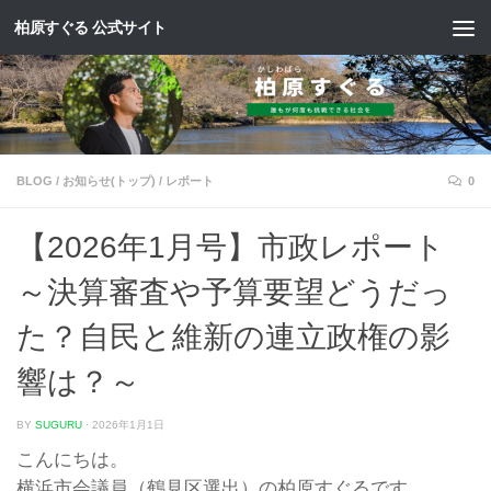
柏原すぐる 公式サイト
コンテンツへスキップ
BLOG
/
お知らせ(トップ)
/
レポート
0
【2026年1月号】市政レポート
～決算審査や予算要望どうだっ
た？自民と維新の連立政権の影
響は？～
BY
SUGURU
·
2026年1月1日
こんにちは。
横浜市会議員（鶴見区選出）の柏原すぐるです。