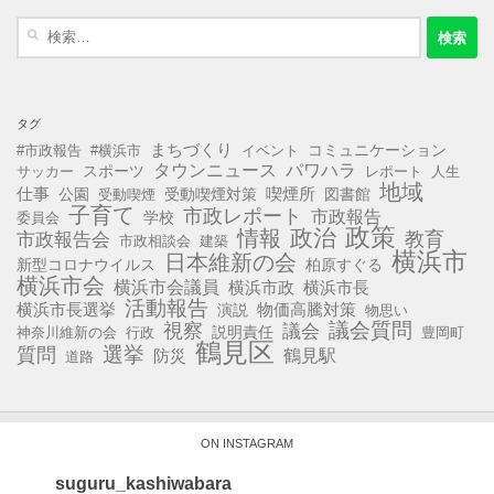
検
索:
タグ
まちづくり
コミュニケーション
#市政報告
#横浜市
イベント
タウンニュース
パワハラ
スポーツ
サッカー
レポート
人生
地域
仕事
公園
受動喫煙対策
喫煙所
図書館
受動喫煙
子育て
市政レポート
市政報告
学校
委員会
政策
政治
情報
教育
市政報告会
市政相談会
建築
横浜市
日本維新の会
新型コロナウイルス
柏原すぐる
横浜市会
横浜市会議員
横浜市政
横浜市長
活動報告
横浜市長選挙
演説
物価高騰対策
物思い
視察
議会質問
議会
説明責任
神奈川維新の会
行政
豊岡町
鶴見区
選挙
質問
鶴見駅
防災
道路
ON INSTAGRAM
suguru_kashiwabara