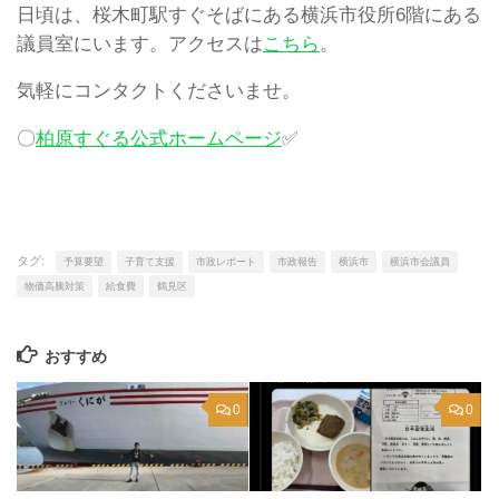
日頃は、桜木町駅すぐそばにある横浜市役所6階にある
議員室にいます。アクセスは
こちら
。
気軽にコンタクトくださいませ。
〇
柏原すぐる公式ホームページ
✅
タグ:
予算要望
子育て支援
市政レポート
市政報告
横浜市
横浜市会議員
物価高騰対策
給食費
鶴見区
おすすめ
0
0