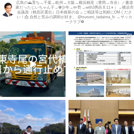
広島の⛰育ち→千葉→欧州→大阪→横浜鶴見（豊岡→寺谷）／書道
家だったじいちゃん子→⚽️少年→✏️🏗→with3男(6.8.11👦）→横浜市
会議員（鶴見区選出）日本維新の会→ご相談等は気軽にDMくださ
い！📩
自然と営みの調和が好き。
@tsurumi_tadaima_fc ←サッカ
ークラブ⚽️