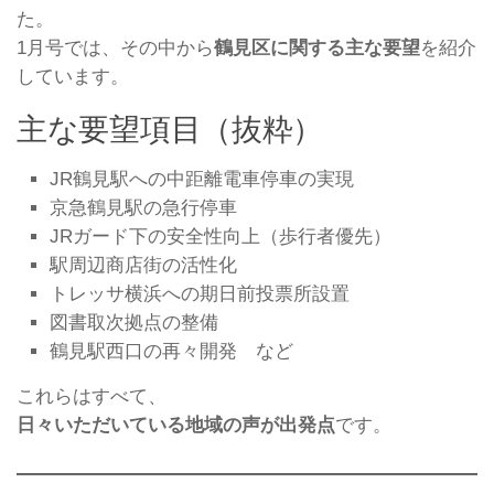
た。
1月号では、その中から
鶴見区に関する主な要望
を紹介
しています。
主な要望項目（抜粋）
JR鶴見駅への中距離電車停車の実現
京急鶴見駅の急行停車
JRガード下の安全性向上（歩行者優先）
駅周辺商店街の活性化
トレッサ横浜への期日前投票所設置
図書取次拠点の整備
鶴見駅西口の再々開発 など
これらはすべて、
日々いただいている地域の声が出発点
です。