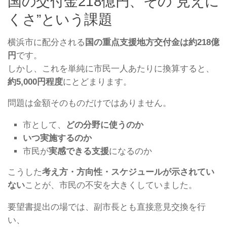
国の交付金218億円、その“見えに
くさ”という課題
横浜市に配分される
国の重点支援地方交付金は約218億
円
です。
しかし、これを単純に市民一人あたりに換算すると、
約5,000円程度
にとどまります。
問題は金額そのものだけではありません。
市として、
どの分野に使うのか
いつ実施するのか
市民が
実感できる支援
になるのか
こうした
考え方・方向性・スケジュールが示されてい
ない
ことが、市民の不安を大きくしていました。
要望書提出の場では、副市長とも直接意見交換を行
い、