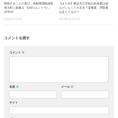
関係することの喜び。島根県隠岐諸島
【まとめ】横浜市立学校の給食費は値
海士町に新拠点「Entô (エントウ) 」
上げしなくて大丈夫？栄養量、摂取量
OPEN!!
は足りてるの？
2021年7月1日
2024年10月31日
コメントを残す
コメント
※
名前
※
メール
※
サイト