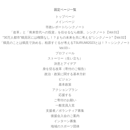
固定ページ一覧
トップページ
メインページ
市政レポート/シンクノート
「改革」と「将来世代への投資」を任せるなら維新。シンクノート【Vol.01】
”30万人都市”鶴見区には権限なし！？まちの未来を共に考える"シンクノート"【Vol.02】
「鶴見のことは鶴見で決める」柏原すぐるが考えるTSURUMI2023とは！？～シンクノート
Vol.03～
プロフィール
ストーリー（生い立ち）
決意とアイデア
身を切る改革（寄付のご報告）
政治・政策に関する基本方針
ビジョン
基本政策
アクションプラン
応援する
ご寄付のお願い
一般党員入党
支援者／ボランティア募集
後援会入会のご案内
インターン募集
地域のスポーツ団体