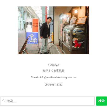
＜連絡先＞
柏原すぐる事務所
E-mail : info@kashiwabara-suguru.com
050-3637-5722
検
索: