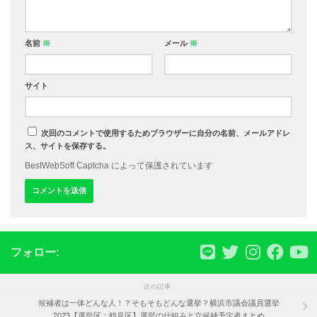
名前
※
メール
※
サイト
次回のコメントで使用するためブラウザーに自分の名前、メールアドレ
ス、サイトを保存する。
BestWebSoft Captcha によって保護されています
フォロー:
次の記事
候補者は一体どんな人！？そもそもどんな選挙？横浜市議会議員選挙
2023【選挙区：鶴見区】選挙の仕組みと立候補予定者まとめ