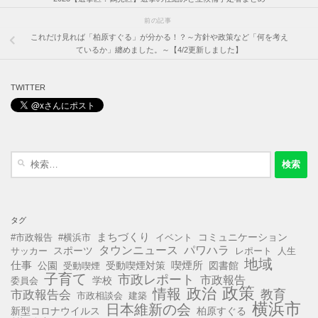
前の記事
これだけ見れば「柏原すぐる」が分かる！？～方針や政策など「何を考え
ているか」纏めました。～【4/2更新しました】
TWITTER
検
索:
タグ
まちづくり
コミュニケーション
#市政報告
#横浜市
イベント
タウンニュース
パワハラ
スポーツ
サッカー
レポート
人生
地域
仕事
公園
受動喫煙対策
喫煙所
図書館
受動喫煙
子育て
市政レポート
市政報告
学校
委員会
政策
政治
情報
教育
市政報告会
市政相談会
建築
横浜市
日本維新の会
新型コロナウイルス
柏原すぐる