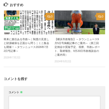
おすすめ
0
0
将来に責任ある市政へ｜制度の見直し
【横浜市政報告】～タウンニュース9
と財源確保を正面から問う｜ミニ集会
月5日号掲載記事のご案内～（第三回
も開催！～タウンニュース2026年7月
定例会や質疑予定、視察、市政レポー
2日号記事～
ト、取材報告、9月20日市政相談会の
ご案内等）
2026年7月2日
2024年9月2日
コメントを残す
コメント
※