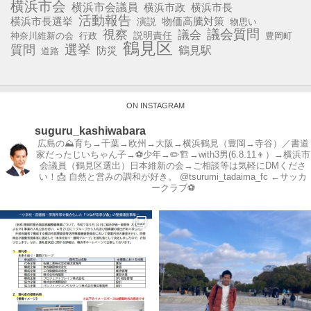
横浜市会
横浜市会議員
横浜市政
横浜市長
活動報告
横浜市長選挙
演説
物価高騰対策
物思い
視察
議会質問
議会
説明責任
神奈川維新の会
行政
豊岡町
鶴見区
選挙
質問
鶴見駅
防災
道路
ON INSTAGRAM
suguru_kashiwabara
広島の⛰育ち→千葉→欧州→大阪→横浜鶴見（豊岡→寺谷）／書道
家だったじいちゃん子→⚽️少年→✏️🏗→with3男(6.8.11👦）→横浜市
会議員（鶴見区選出）日本維新の会→ご相談等は気軽にDMくださ
い！📩
自然と営みの調和が好き。
@tsurumi_tadaima_fc ←サッカ
ークラブ⚽️