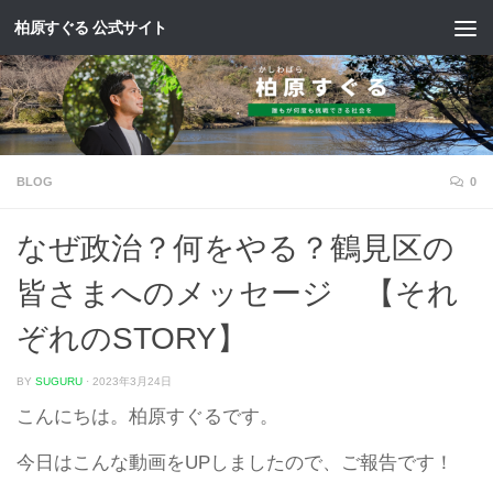
柏原すぐる 公式サイト
コンテンツへスキップ
BLOG
0
なぜ政治？何をやる？鶴見区の
皆さまへのメッセージ 【それ
ぞれのSTORY】
BY
SUGURU
·
2023年3月24日
こんにちは。柏原すぐるです。
今日はこんな動画をUPしましたので、ご報告です！