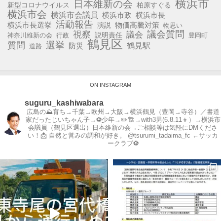
横浜市
日本維新の会
新型コロナウイルス
柏原すぐる
横浜市会
横浜市会議員
横浜市政
横浜市長
活動報告
横浜市長選挙
演説
物価高騰対策
物思い
視察
議会質問
議会
説明責任
神奈川維新の会
行政
豊岡町
鶴見区
選挙
質問
鶴見駅
防災
道路
ON INSTAGRAM
suguru_kashiwabara
広島の⛰育ち→千葉→欧州→大阪→横浜鶴見（豊岡→寺谷）／書道
家だったじいちゃん子→⚽️少年→✏️🏗→with3男(6.8.11👦）→横浜市
会議員（鶴見区選出）日本維新の会→ご相談等は気軽にDMくださ
い！📩
自然と営みの調和が好き。
@tsurumi_tadaima_fc ←サッカ
ークラブ⚽️