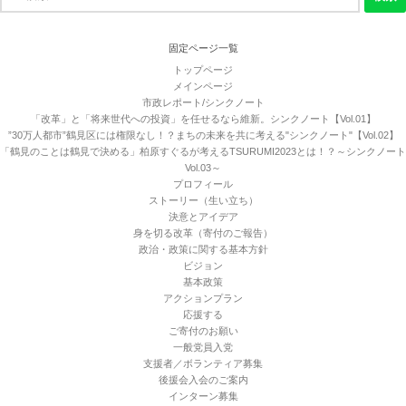
索:
固定ページ一覧
トップページ
メインページ
市政レポート/シンクノート
「改革」と「将来世代への投資」を任せるなら維新。シンクノート【Vol.01】
”30万人都市”鶴見区には権限なし！？まちの未来を共に考える"シンクノート"【Vol.02】
「鶴見のことは鶴見で決める」柏原すぐるが考えるTSURUMI2023とは！？～シンクノート
Vol.03～
プロフィール
ストーリー（生い立ち）
決意とアイデア
身を切る改革（寄付のご報告）
政治・政策に関する基本方針
ビジョン
基本政策
アクションプラン
応援する
ご寄付のお願い
一般党員入党
支援者／ボランティア募集
後援会入会のご案内
インターン募集