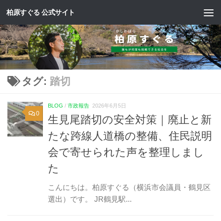
柏原すぐる 公式サイト
コンテンツへスキップ
タグ:
踏切
BLOG
/
市政報告
2026年6月5日
0
生見尾踏切の安全対策｜廃止と新
たな跨線人道橋の整備、住民説明
会で寄せられた声を整理しまし
た
こんにちは。柏原すぐる（横浜市会議員・鶴見区
選出）です。 JR鶴見駅...