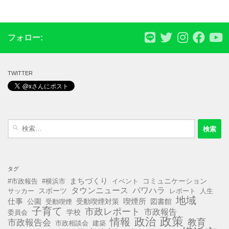
フォロー:
TWITTER
検
索:
タグ
まちづくり
コミュニケーション
#市政報告
#横浜市
イベント
タウンニュース
パワハラ
スポーツ
サッカー
レポート
人生
地域
仕事
公園
受動喫煙対策
喫煙所
図書館
受動喫煙
子育て
市政レポート
市政報告
学校
委員会
政策
政治
情報
教育
市政報告会
市政相談会
建築