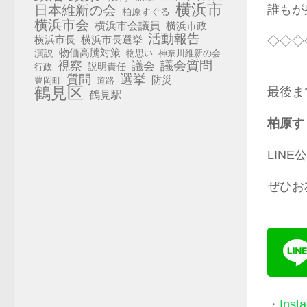
横浜市
日本維新の会
誰もが
柏原すぐる
横浜市会
横浜市会議員
横浜市政
活動報告
横浜市長選挙
横浜市長
◇◇◇
演説
物価高騰対策
物思い
神奈川維新の会
視察
議会質問
議会
説明責任
行政
選挙
質問
防災
豊岡町
道路
鶴見区
最後ま
鶴見駅
柏原す
LIN
ぜひお
・
Inst