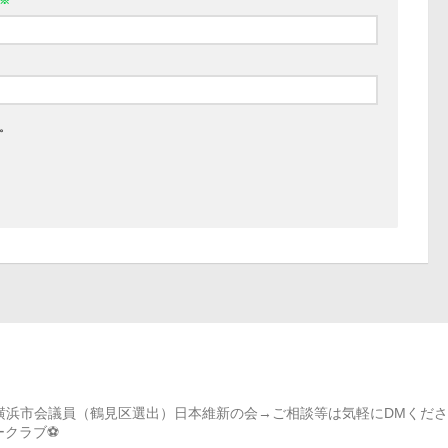
※
。
）→横浜市会議員（鶴見区選出）日本維新の会→ご相談等は気軽にDMくださ
カークラブ⚽️