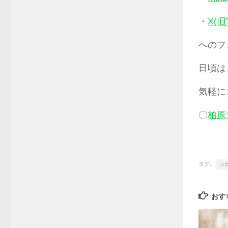
・
X(旧T
へのフ
日頃は
気軽に
〇
柏原
タグ:
ス
おす