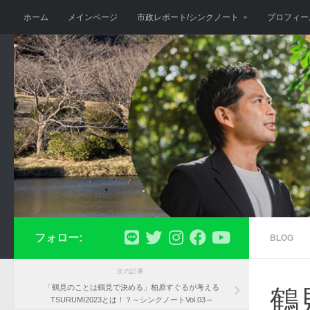
ホーム
メインページ
市政レポート/シンクノート
プロフィー
コンテンツへスキップ
フォロー:
BLOG
次の記事
「鶴見のことは鶴見で決める」柏原すぐるが考える
鶴
TSURUMI2023とは！？～シンクノートVol.03～