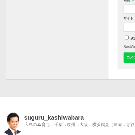
名前
※
サイト
次
Best
suguru_kashiwabara
広島の⛰育ち→千葉→欧州→大阪→横浜鶴見（豊岡→寺谷）／書