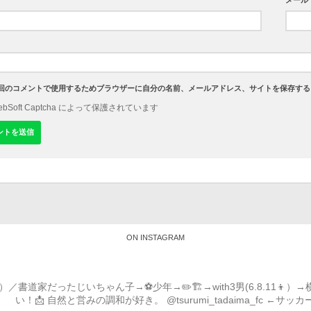
メール
回のコメントで使用するためブラウザーに自分の名前、メールアドレス、サイトを保存する
WebSoft Captcha によって保護されています
ON INSTAGRAM
道家だったじいちゃん子→⚽️少年→✏️🏗→with3男(6.8.11
い！📩
自然と営みの調和が好き。
@tsurumi_tadaima_fc ←サッ