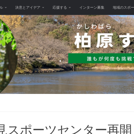
ル
決意とアイデア
応援する
インターン募集
地域のスポ
見スポーツセンター再開！【