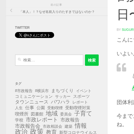
前の記事
日
「本人」！？なぜ名前入りのたすきではないのか？
TWITTER
BY
SUGUR
こんに
いよい
検
索:
タグ
まちづくり
#市政報告
#横浜市
イベント
コミュニケーション
スポーツ
サッカー
タウンニュース
パワハラ
団体利
レポート
仕事
公園
受動喫煙対策
人生
受動喫煙
地域
子育て
喫煙所
図書館
委員会
今まで
市政レポート
市政報告
学校
ね。
情報
市政報告会
市政相談会
建築
政策
政治
教育
新型コロナウイルス