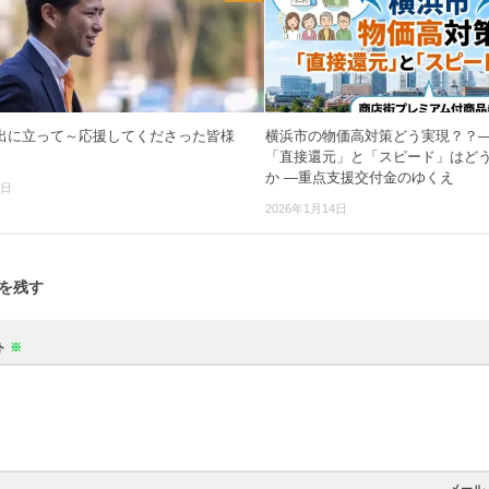
出に立って～応援してくださった皆様
横浜市の物価高対策どう実現？？―
「直接還元」と「スピード」はど
か ―重点支援交付金のゆくえ
8日
2026年1月14日
を残す
ト
※