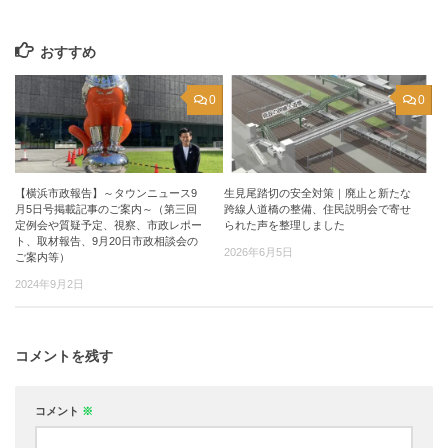
おすすめ
0
0
【横浜市政報告】～タウンニュース9
生見尾踏切の安全対策｜廃止と新たな
月5日号掲載記事のご案内～（第三回
跨線人道橋の整備、住民説明会で寄せ
定例会や質疑予定、視察、市政レポー
られた声を整理しました
ト、取材報告、9月20日市政相談会の
2026年6月5日
ご案内等）
2024年9月2日
コメントを残す
コメント
※