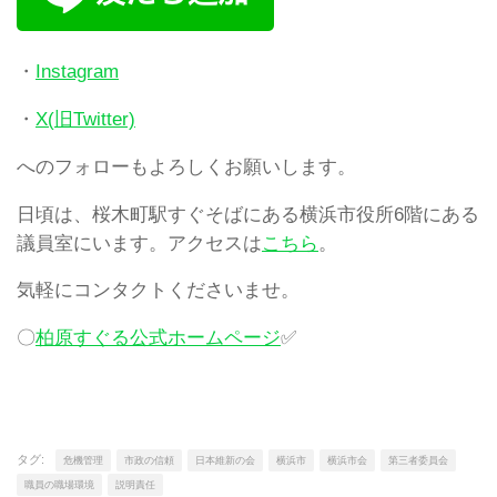
・
Instagram
・
X(旧Twitter)
へのフォローもよろしくお願いします。
日頃は、桜木町駅すぐそばにある横浜市役所6階にある
議員室にいます。アクセスは
こちら
。
気軽にコンタクトくださいませ。
〇
柏原すぐる公式ホームページ
✅
タグ:
危機管理
市政の信頼
日本維新の会
横浜市
横浜市会
第三者委員会
職員の職場環境
説明責任