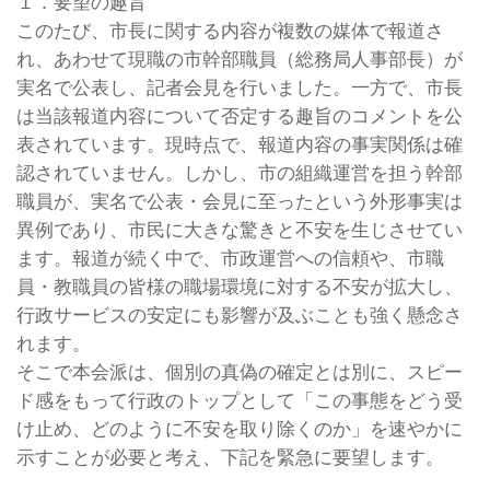
１．要望の趣旨
このたび、市長に関する内容が複数の媒体で報道さ
れ、あわせて現職の市幹部職員（総務局人事部長）が
実名で公表し、記者会見を行いました。一方で、市長
は当該報道内容について否定する趣旨のコメントを公
表されています。現時点で、報道内容の事実関係は確
認されていません。しかし、市の組織運営を担う幹部
職員が、実名で公表・会見に至ったという外形事実は
異例であり、市民に大きな驚きと不安を生じさせてい
ます。報道が続く中で、市政運営への信頼や、市職
員・教職員の皆様の職場環境に対する不安が拡大し、
行政サービスの安定にも影響が及ぶことも強く懸念さ
れます。
そこで本会派は、個別の真偽の確定とは別に、スピー
ド感をもって行政のトップとして「この事態をどう受
け止め、どのように不安を取り除くのか」を速やかに
示すことが必要と考え、下記を緊急に要望します。