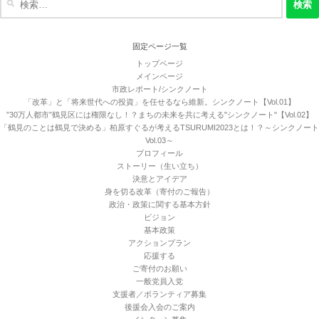
索:
固定ページ一覧
トップページ
メインページ
市政レポート/シンクノート
「改革」と「将来世代への投資」を任せるなら維新。シンクノート【Vol.01】
”30万人都市”鶴見区には権限なし！？まちの未来を共に考える"シンクノート"【Vol.02】
「鶴見のことは鶴見で決める」柏原すぐるが考えるTSURUMI2023とは！？～シンクノート
Vol.03～
プロフィール
ストーリー（生い立ち）
決意とアイデア
身を切る改革（寄付のご報告）
政治・政策に関する基本方針
ビジョン
基本政策
アクションプラン
応援する
ご寄付のお願い
一般党員入党
支援者／ボランティア募集
後援会入会のご案内