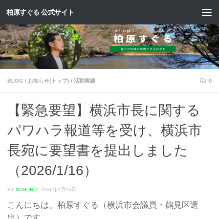
柏原すぐる 公式サイト
コンテンツへスキップ
BLOG
/
お知らせ(トップ)
/
活動実績
0
【緊急要望】横浜市長に関する
パワハラ報道等を受け、横浜市
長宛に要望書を提出しました
（2026/1/16）
BY
SUGURU
·
2026年1月16日
こんにちは。柏原すぐる（横浜市会議員・鶴見区選
出）です。