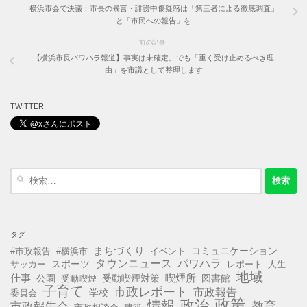
横浜市会で決議：市長の暴言・誹謗中傷疑惑は「第三者による徹底調査」
と「市民への報告」を
前の記事
【横浜市長パワハラ報道】事実は未確定。でも「重く受け止めるべき理
由」を市議として整理します
TWITTER
検
索:
タグ
まちづくり
コミュニケーション
#市政報告
#横浜市
イベント
タウンニュース
パワハラ
スポーツ
サッカー
レポート
人生
地域
仕事
公園
受動喫煙対策
喫煙所
図書館
受動喫煙
子育て
市政レポート
市政報告
学校
委員会
政策
政治
情報
教育
市政報告会