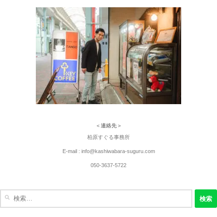
＜連絡先＞
柏原すぐる事務所
E-mail : info@kashiwabara-suguru.com
050-3637-5722
検
索: