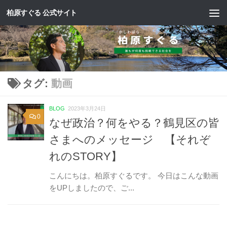
柏原すぐる 公式サイト
コンテンツへスキップ
タグ:
動画
BLOG
2023年3月24日
0
なぜ政治？何をやる？鶴見区の皆
さまへのメッセージ 【それぞ
れのSTORY】
こんにちは。柏原すぐるです。 今日はこんな動画
をUPしましたので、ご...