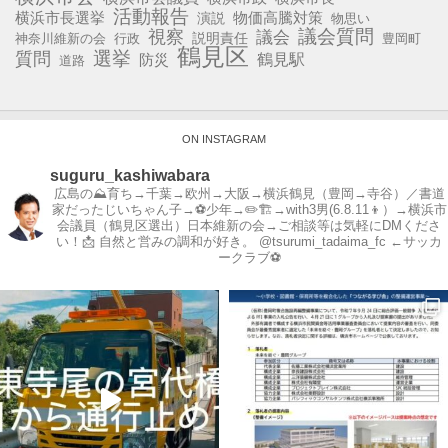
活動報告
横浜市長選挙
演説
物価高騰対策
物思い
視察
議会質問
議会
説明責任
神奈川維新の会
行政
豊岡町
鶴見区
選挙
質問
鶴見駅
防災
道路
ON INSTAGRAM
suguru_kashiwabara
広島の⛰育ち→千葉→欧州→大阪→横浜鶴見（豊岡→寺谷）／書道
家だったじいちゃん子→⚽️少年→✏️🏗→with3男(6.8.11👦）→横浜市
会議員（鶴見区選出）日本維新の会→ご相談等は気軽にDMくださ
い！📩
自然と営みの調和が好き。
@tsurumi_tadaima_fc ←サッカ
ークラブ⚽️