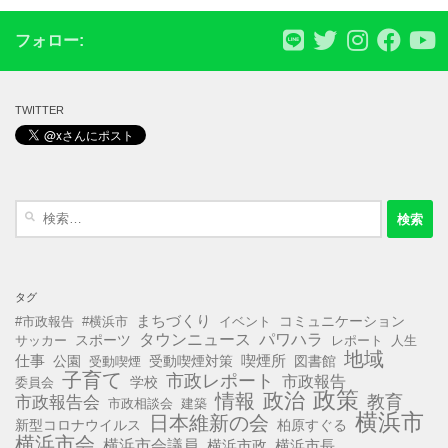
フォロー:
TWITTER
検
索:
タグ
まちづくり
コミュニケーション
#市政報告
#横浜市
イベント
タウンニュース
パワハラ
スポーツ
サッカー
レポート
人生
地域
仕事
公園
受動喫煙対策
喫煙所
図書館
受動喫煙
子育て
市政レポート
市政報告
学校
委員会
政策
政治
情報
教育
市政報告会
市政相談会
建築
横浜市
日本維新の会
新型コロナウイルス
柏原すぐる
横浜市会
横浜市会議員
横浜市政
横浜市長