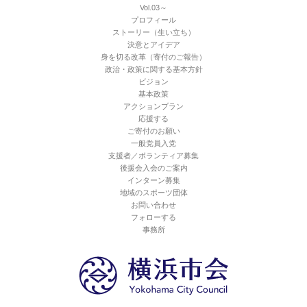
Vol.03～
プロフィール
ストーリー（生い立ち）
決意とアイデア
身を切る改革（寄付のご報告）
政治・政策に関する基本方針
ビジョン
基本政策
アクションプラン
応援する
ご寄付のお願い
一般党員入党
支援者／ボランティア募集
後援会入会のご案内
インターン募集
地域のスポーツ団体
お問い合わせ
フォローする
事務所