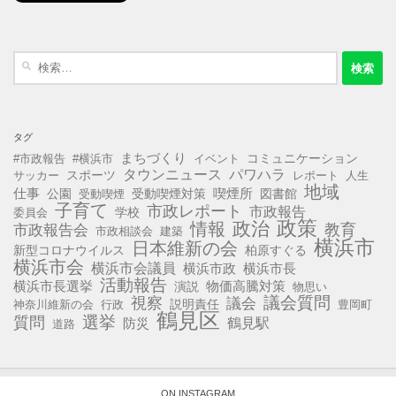
検
索:
タグ
まちづくり
コミュニケーション
#市政報告
#横浜市
イベント
タウンニュース
パワハラ
スポーツ
サッカー
レポート
人生
地域
仕事
公園
受動喫煙対策
喫煙所
図書館
受動喫煙
子育て
市政レポート
市政報告
学校
委員会
政策
政治
情報
教育
市政報告会
市政相談会
建築
横浜市
日本維新の会
新型コロナウイルス
柏原すぐる
横浜市会
横浜市会議員
横浜市政
横浜市長
活動報告
横浜市長選挙
演説
物価高騰対策
物思い
視察
議会質問
議会
説明責任
神奈川維新の会
行政
豊岡町
鶴見区
選挙
質問
鶴見駅
防災
道路
ON INSTAGRAM