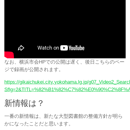
なお、横浜市会HPでの公開は遅く、後日こちらのペー
ジで録画が公開されます。
https://gikaichukei.city.yokohama.lg.jp/g07_Video2_Sear
Sflg=2&TITL=%82%B1%82%C7%82%E0%90%C2%8F
新情報は？
一番の新情報は、新たな大型図書館の整備方針が明ら
かになったことだと思います。