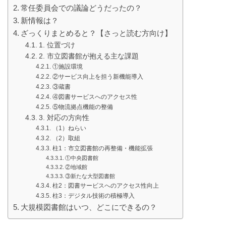
常任委員会での議論どうだったの？
新情報は？
ざっくりまとめると？【さっと読む方向け】
1. 位置づけ
2. 市立図書館が抱える主な課題
①施設環境
②サービス向上を担う新機能導入
③蔵書
④図書サービスへのアクセス性
⑤物流拠点機能の整備
3. 対応の方向性
（1）ねらい
（2）取組
柱1：市立図書館の再整備・機能拡張
①中央図書館
②地域館
③新たな大型図書館
柱2：図書サービスへのアクセス性向上
柱3：デジタル技術の積極導入
大規模図書館はいつ、どこにできるの？