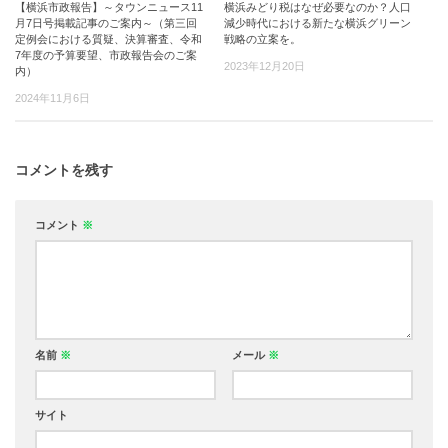
【横浜市政報告】～タウンニュース11
横浜みどり税はなぜ必要なのか？人口
月7日号掲載記事のご案内～（第三回
減少時代における新たな横浜グリーン
定例会における質疑、決算審査、令和
戦略の立案を。
7年度の予算要望、市政報告会のご案
2023年12月20日
内）
2024年11月6日
コメントを残す
コメント
※
名前
※
メール
※
サイト