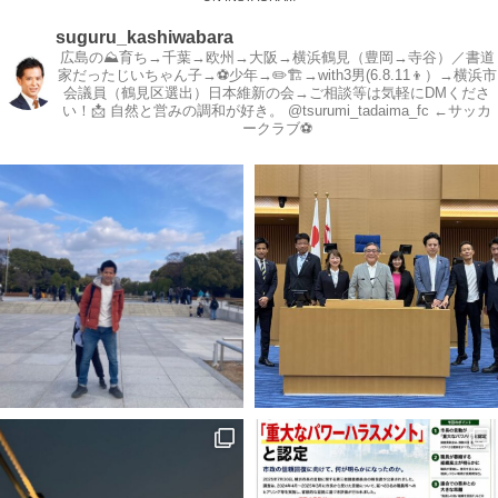
suguru_kashiwabara
広島の⛰育ち→千葉→欧州→大阪→横浜鶴見（豊岡→寺谷）／書道
家だったじいちゃん子→⚽️少年→✏️🏗→with3男(6.8.11👦）→横浜市
会議員（鶴見区選出）日本維新の会→ご相談等は気軽にDMくださ
い！📩
自然と営みの調和が好き。
@tsurumi_tadaima_fc ←サッカ
ークラブ⚽️