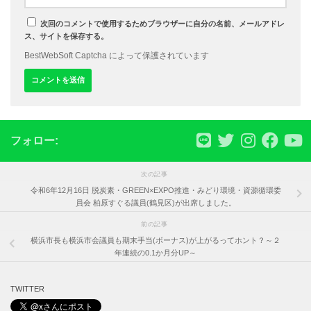
次回のコメントで使用するためブラウザーに自分の名前、メールアドレ
ス、サイトを保存する。
BestWebSoft Captcha によって保護されています
フォロー:
次の記事
令和6年12月16日 脱炭素・GREEN×EXPO推進・みどり環境・資源循環委
員会 柏原すぐる議員(鶴見区)が出席しました。
前の記事
横浜市長も横浜市会議員も期末手当(ボーナス)が上がるってホント？～２
年連続の0.1か月分UP～
TWITTER