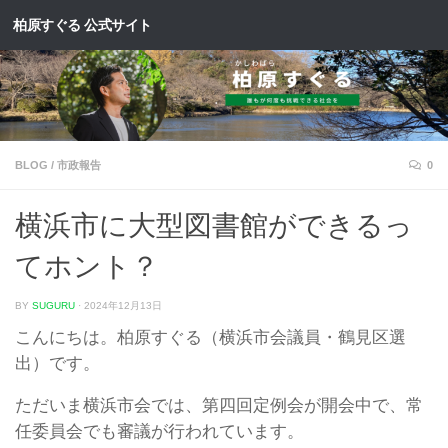
柏原すぐる 公式サイト
コンテンツへスキップ
BLOG
/
市政報告
0
横浜市に大型図書館ができるっ
てホント？
BY
SUGURU
·
2024年12月13日
こんにちは。柏原すぐる（横浜市会議員・鶴見区選
出）です。
ただいま横浜市会では、第四回定例会が開会中で、常
任委員会でも審議が行われています。