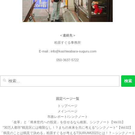
＜連絡先＞
柏原すぐる事務所
E-mail : info@kashiwabara-suguru.com
050-3637-5722
検
索:
固定ページ一覧
トップページ
メインページ
市政レポート/シンクノート
「改革」と「将来世代への投資」を任せるなら維新。シンクノート【Vol.01】
”30万人都市”鶴見区には権限なし！？まちの未来を共に考える"シンクノート"【Vol.02】
「鶴見のことは鶴見で決める」柏原すぐるが考えるTSURUMI2023とは！？～シンクノート