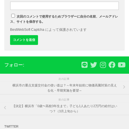
次回のコメントで使用するためブラウザーに自分の名前、メールアドレ
ス、サイトを保存する。
BestWebSoft Captcha によって保護されています
フォロー:
次の記事
横浜市の重点支援交付金の使い道は？～年末年始前に物価高騰対策の見え
る化・早期実施を要望～
前の記事
【決定】横浜市「0歳〜高校3年生まで」子ども1人あたり2万円の給付はい
つ？（3月上旬から）
TWITTER