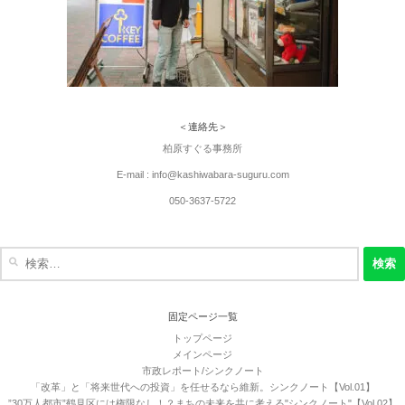
＜連絡先＞
柏原すぐる事務所
E-mail : info@kashiwabara-suguru.com
050-3637-5722
検
索:
固定ページ一覧
トップページ
メインページ
市政レポート/シンクノート
「改革」と「将来世代への投資」を任せるなら維新。シンクノート【Vol.01】
”30万人都市”鶴見区には権限なし！？まちの未来を共に考える"シンクノート"【Vol.02】