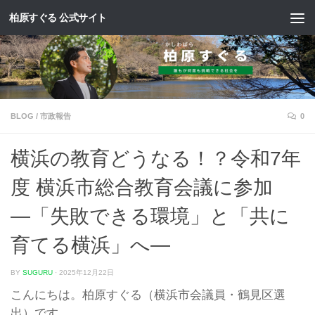
柏原すぐる 公式サイト
コンテンツへスキップ
BLOG
/
市政報告
0
横浜の教育どうなる！？令和7年
度 横浜市総合教育会議に参加
―「失敗できる環境」と「共に
育てる横浜」へ―
BY
SUGURU
·
2025年12月22日
こんにちは。柏原すぐる（横浜市会議員・鶴見区選
出）です。