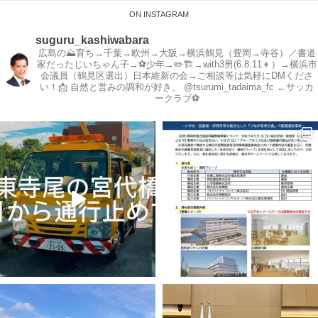
ON INSTAGRAM
suguru_kashiwabara
広島の⛰育ち→千葉→欧州→大阪→横浜鶴見（豊岡→寺谷）／書道
家だったじいちゃん子→⚽️少年→✏️🏗→with3男(6.8.11👦）→横浜市
会議員（鶴見区選出）日本維新の会→ご相談等は気軽にDMくださ
い！📩
自然と営みの調和が好き。
@tsurumi_tadaima_fc ←サッカ
ークラブ⚽️