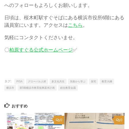
へのフォローもよろしくお願いします。
日頃は、桜木町駅すぐそばにある横浜市役所6階にある
議員室にいます。アクセスは
こちら
。
気軽にコンタクトくださいませ。
〇
柏原すぐる公式ホームページ
✅
タグ:
PISA
グローバル人材
多文化共生
失敗から学ぶ
探究
教育大綱
横浜市
第5期横浜市教育振興基本計画
総合教育会議
おすすめ
0
0