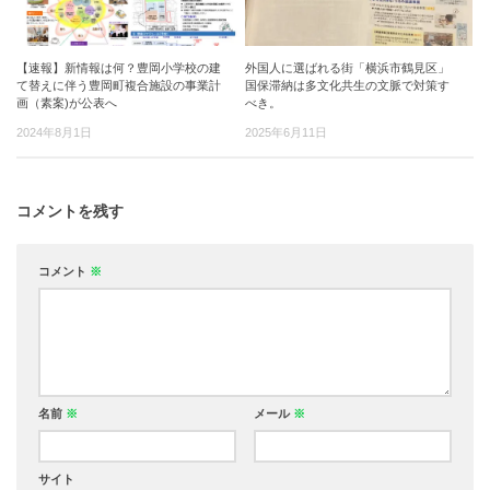
【速報】新情報は何？豊岡小学校の建
外国人に選ばれる街「横浜市鶴見区」
て替えに伴う豊岡町複合施設の事業計
国保滞納は多文化共生の文脈で対策す
画（素案)が公表へ
べき。
2024年8月1日
2025年6月11日
コメントを残す
コメント
※
名前
※
メール
※
サイト