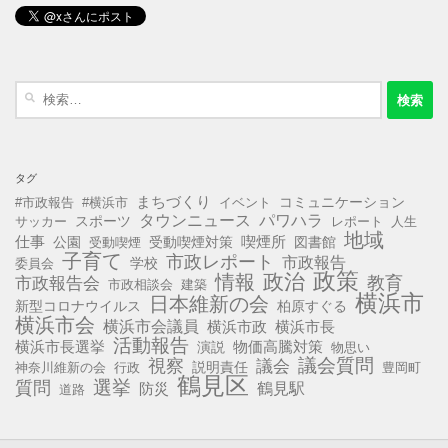
検
索:
タグ
まちづくり
コミュニケーション
#市政報告
#横浜市
イベント
タウンニュース
パワハラ
スポーツ
サッカー
レポート
人生
地域
仕事
公園
受動喫煙対策
喫煙所
図書館
受動喫煙
子育て
市政レポート
市政報告
学校
委員会
政策
政治
情報
教育
市政報告会
市政相談会
建築
横浜市
日本維新の会
新型コロナウイルス
柏原すぐる
横浜市会
横浜市会議員
横浜市政
横浜市長
活動報告
横浜市長選挙
演説
物価高騰対策
物思い
視察
議会質問
議会
説明責任
神奈川維新の会
行政
豊岡町
鶴見区
選挙
質問
鶴見駅
防災
道路