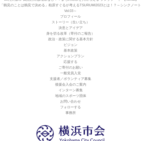
「鶴見のことは鶴見で決める」柏原すぐるが考えるTSURUMI2023とは！？～シンクノート
Vol.03～
プロフィール
ストーリー（生い立ち）
決意とアイデア
身を切る改革（寄付のご報告）
政治・政策に関する基本方針
ビジョン
基本政策
アクションプラン
応援する
ご寄付のお願い
一般党員入党
支援者／ボランティア募集
後援会入会のご案内
インターン募集
地域のスポーツ団体
お問い合わせ
フォローする
事務所