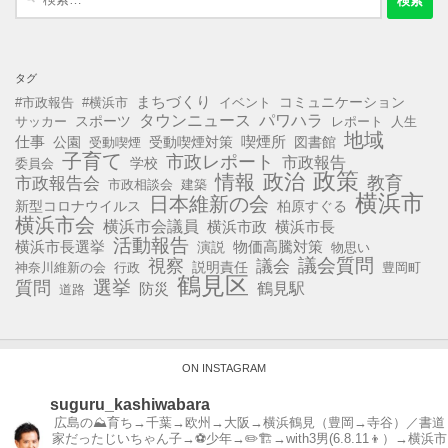
索:
タグ
まちづくり
コミュニケーション
#市政報告
#横浜市
イベント
タウンニュース
パワハラ
スポーツ
サッカー
レポート
人生
地域
仕事
公園
受動喫煙対策
喫煙所
図書館
受動喫煙
子育て
市政レポート
市政報告
学校
委員会
政策
政治
情報
教育
市政報告会
市政相談会
建築
横浜市
日本維新の会
新型コロナウイルス
柏原すぐる
横浜市会
横浜市会議員
横浜市長
横浜市政
活動報告
横浜市長選挙
演説
物価高騰対策
物思い
視察
議会質問
議会
説明責任
神奈川維新の会
行政
豊岡町
鶴見区
選挙
質問
鶴見駅
防災
道路
ON INSTAGRAM
suguru_kashiwabara
広島の⛰育ち→千葉→欧州→大阪→横浜鶴見（豊岡→寺谷）／書道
家だったじいちゃん子→⚽️少年→✏️🏗→with3男(6.8.11👦）→横浜市