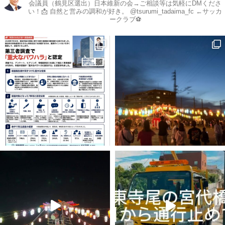
会議員（鶴見区選出）日本維新の会→ご相談等は気軽にDMくださ
い！📩
自然と営みの調和が好き。
@tsurumi_tadaima_fc ←サッカ
ークラブ⚽️