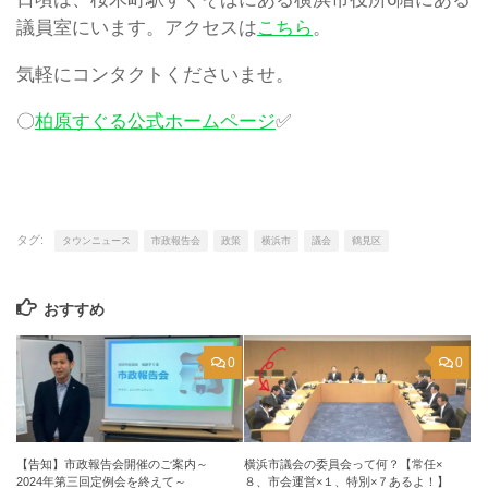
議員室にいます。アクセスは
こちら
。
気軽にコンタクトくださいませ。
〇
柏原すぐる公式ホームページ
✅
タグ:
タウンニュース
市政報告会
政策
横浜市
議会
鶴見区
おすすめ
0
0
【告知】市政報告会開催のご案内～
横浜市議会の委員会って何？【常任×
2024年第三回定例会を終えて～
８、市会運営×１、特別×７あるよ！】