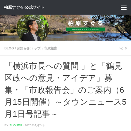
柏原すぐる 公式サイト
コンテンツへスキップ
BLOG
/
お知らせ(トップ)
/
市政報告
0
「横浜市長への質問 」と「鶴見
区政への意見・アイデア」募
集・「市政報告会」のご案内（6
月15日開催）～タウンニュース5
月1日号記事～
BY
SUGURU
·
2025年4月24日