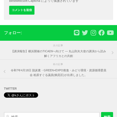
BestWebSoft Captcha によって保護されています
フォロー:
次の記事
【講演報告】横浜開催のTICAD9へ向けて ― 丸山則夫大使の講演から読み
解くアフリカとの共創
前の記事
令和7年4月18日 脱炭素・GREEN×EXPO推進・みどり環境・資源循環委員
会 柏原すぐる議員(鶴見区)が出席しました。
TWITTER
検