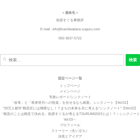
＜連絡先＞
柏原すぐる事務所
E-mail : info@kashiwabara-suguru.com
050-3637-5722
検
索:
固定ページ一覧
トップページ
メインページ
市政レポート/シンクノート
「改革」と「将来世代への投資」を任せるなら維新。シンクノート【Vol.01】
”30万人都市”鶴見区には権限なし！？まちの未来を共に考える"シンクノート"【Vol.02】
「鶴見のことは鶴見で決める」柏原すぐるが考えるTSURUMI2023とは！？～シンクノート
Vol.03～
プロフィール
ストーリー（生い立ち）
決意とアイデア