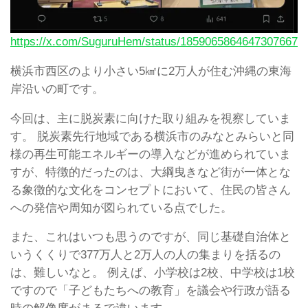
https://x.com/SuguruHem/status/1859065864647307667
横浜市西区のより小さい5㎢に2万人が住む沖縄の東海
岸沿いの町です。
今回は、主に脱炭素に向けた取り組みを視察していま
す。 脱炭素先行地域である横浜市のみなとみらいと同
様の再生可能エネルギーの導入などが進められていま
すが、特徴的だったのは、大綱曳きなど街が一体とな
る象徴的な文化をコンセプトにおいて、住民の皆さん
への発信や周知が図られている点でした。
また、これはいつも思うのですが、同じ基礎自治体と
いうくくりで377万人と2万人の人の集まりを括るの
は、難しいなと。 例えば、小学校は2校、中学校は1校
ですので「子どもたちへの教育」を議会や行政が語る