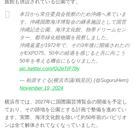
族館も併設されている公園です。
本日から常任委員会視察のため沖縄へ来ていま
す。沖縄国際海洋博覧会の継承施設として国営
沖縄記念公園、海洋文化館、熱帯ドリームセン
ター、都市緑化植物園を視察しました。
沖縄返還が1972年で、その3年後に開催されたの
がEXPO75。50年の経過を感じると共に向こう
50年を考える機会にもなりました。
pic.twitter.com/Qi2eTIF78y
— 柏原すぐる(横浜市議/鶴見区) (@SuguruHem)
November 19, 2024
横浜市では、2027年に国際園芸博覧会の開催を予定し
ており、その跡地を公園とする計画で整備を進めてい
ます。実際、海洋文化館を除いて約50年前のパビリオ
ンは全て解体されてなくなっていました。