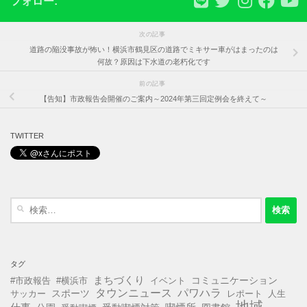
フォロー:
次の記事
道路の陥没事故が怖い！横浜市鶴見区の道路でミキサー車がはまったのは
何故？原因は下水道の老朽化です
前の記事
【告知】市政報告会開催のご案内～2024年第三回定例会を終えて～
TWITTER
検
索:
タグ
まちづくり
コミュニケーション
#市政報告
#横浜市
イベント
タウンニュース
パワハラ
スポーツ
サッカー
レポート
人生
地域