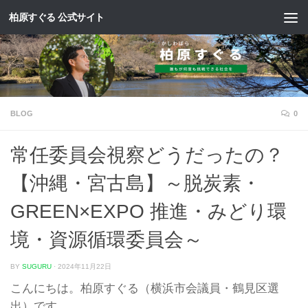
柏原すぐる 公式サイト
コンテンツへスキップ
BLOG
0
常任委員会視察どうだったの？
【沖縄・宮古島】～脱炭素・
GREEN×EXPO 推進・みどり環
境・資源循環委員会～
BY
SUGURU
·
2024年11月22日
こんにちは。柏原すぐる（横浜市会議員・鶴見区選
出）です。