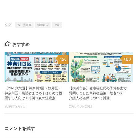
タグ:
常任委員会
活動報告
視察
おすすめ
0
0
【2026衆院選】神奈川3区（鶴見区・
【横浜市会】健康福祉局の予算審査で
神奈川区）候補者まとめ｜はじめて投
質問しました高齢者施策・敬老パス・
票する人向け＋比例代表の注意点
介護人材確保について質疑
2026年2月7日
2026年3月20日
コメントを残す