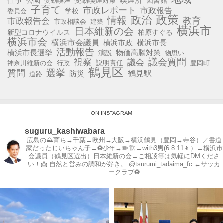
仕事
公園
受動喫煙対策
喫煙所
図書館
受動喫煙
子育て
市政レポート
市政報告
学校
委員会
政策
政治
情報
教育
市政報告会
市政相談会
建築
横浜市
日本維新の会
新型コロナウイルス
柏原すぐる
横浜市会
横浜市会議員
横浜市政
横浜市長
活動報告
横浜市長選挙
演説
物価高騰対策
物思い
視察
議会質問
議会
説明責任
神奈川維新の会
行政
豊岡町
鶴見区
選挙
質問
鶴見駅
防災
道路
ON INSTAGRAM
suguru_kashiwabara
広島の⛰育ち→千葉→欧州→大阪→横浜鶴見（豊岡→寺谷）／書道
家だったじいちゃん子→⚽️少年→✏️🏗→with3男(6.8.11👦）→横浜市
会議員（鶴見区選出）日本維新の会→ご相談等は気軽にDMくださ
い！📩
自然と営みの調和が好き。
@tsurumi_tadaima_fc ←サッカ
ークラブ⚽️