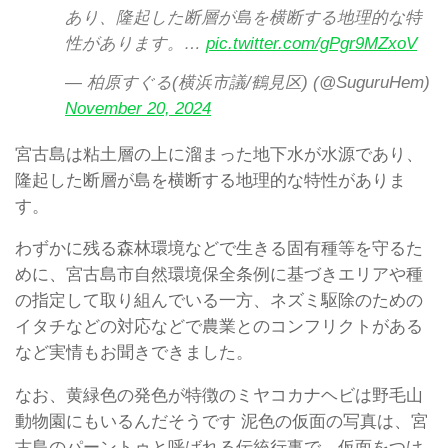
あり、隆起した断層が島を横断する地理的な特
性があります。…
pic.twitter.com/gPgr9MZxoV
— 柏原すぐる(横浜市議/鶴見区) (@SuguruHem)
November 20, 2024
宮古島は粘土層の上に溜まった地下水が水源であり、
隆起した断層が島を横断する地理的な特性がありま
す。
わずかに残る森林環境などで生きる固有種等を守るた
めに、宮古島市自然環境保全条例に基づきエリアや種
の指定して取り組んでいる一方、ネズミ駆除のための
イタチなどの対応などで農業とのコンフリクトがある
など実情もお聞きできました。
なお、黄緑色の発色が特徴のミヤコカナヘビは野毛山
動物園にもいるんだそうです 泥色の仮面の写真は、宮
古島のパーントゥと呼ばれる伝統行事で、仮面をつけ