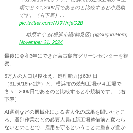
場で各々1,200t/日であるのと比較すると小規模
です。（右下表）…
pic.twitter.com/NJ9WnjeG2B
— 柏原すぐる(横浜市議/鶴見区) (@SuguruHem)
November 21, 2024
最後に令和3年にできた宮古島市グリーンセンターを視
察。
5万人の人口規模ゆえ、処理能力は63t/ 日
（31.5t/16h×2炉）と、横浜市の焼却工場が４工場で
各々1,200t/日であるのと比較すると小規模です。（右
下表）
AI選別などの機械化による省人化の成果を聞いたとこ
ろ、選別作業などの必要人員は新工場整備前と変わら
ないとのことで、雇用を守るということに重きが置か