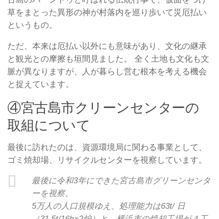
草をまとった異形の神が村落内を巡り歩いて災厄払い
というもの。
ただ、本来は厄払い以外にも意味があり、文化の継承
と観光との摩擦も垣間見ました。 全く土地も文化も文
脈が異なりますが、人が暮らし営む根本を考える機会
と捉えています。
④宮古島市クリーンセンターの
取組について
最後に訪れたのは、資源環境局に関わる事業として、
ゴミ焼却場、リサイクルセンターを視察しています。
最後に令和3年にできた宮古島市グリーンセンタ
ーを視察。
5万人の人口規模ゆえ、処理能力は63t/ 日
（31.5t/16h×2炉）と、横浜市の焼却工場が４工