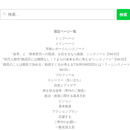
検
索:
固定ページ一覧
トップページ
メインページ
市政レポート/シンクノート
「改革」と「将来世代への投資」を任せるなら維新。シンクノート【Vol.01】
”30万人都市”鶴見区には権限なし！？まちの未来を共に考える"シンクノート"【Vol.02】
「鶴見のことは鶴見で決める」柏原すぐるが考えるTSURUMI2023とは！？～シンクノート
Vol.03～
プロフィール
ストーリー（生い立ち）
決意とアイデア
身を切る改革（寄付のご報告）
政治・政策に関する基本方針
ビジョン
基本政策
アクションプラン
応援する
ご寄付のお願い
一般党員入党