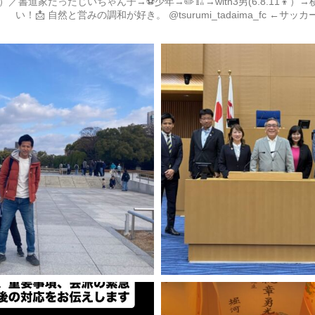
道家だったじいちゃん子→⚽️少年→✏️🏗→with3男(6.8.11
い！📩
自然と営みの調和が好き。
@tsurumi_tadaima_fc ←サッ