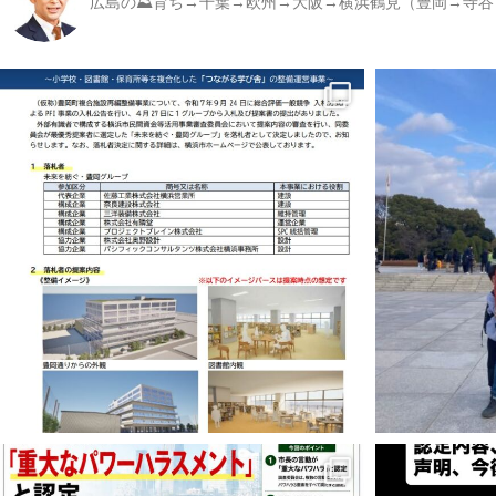
広島の⛰育ち→千葉→欧州→大阪→横浜鶴見（豊岡→寺谷）／書