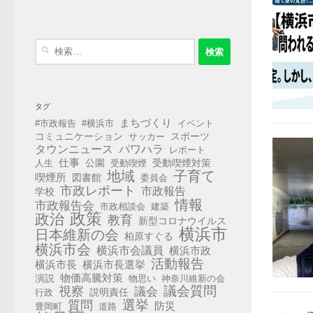
検
索:
タグ
まちづくり
#市政報告
#横浜市
イベント
コミュニケーション
スポーツ
サッカー
タウンニュース
パワハラ
レポート
仕事
公園
受動喫煙対策
人生
受動喫煙
地域
子育て
喫煙所
図書館
委員会
市政レポート
市政報告
学校
情報
市政報告会
市政相談会
建築
政策
政治
教育
新型コロナウイルス
横浜市
日本維新の会
柏原すぐる
横浜市会
横浜市会議員
横浜市政
活動報告
横浜市長
横浜市長選挙
演説
物価高騰対策
物思い
神奈川維新の会
視察
議会質問
議会
説明責任
行政
選挙
質問
防災
豊岡町
道路