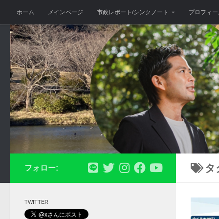
ホーム
メインページ
市政レポート/シンクノート
プロフィー
コンテンツへスキップ
タ
フォロー:
TWITTER