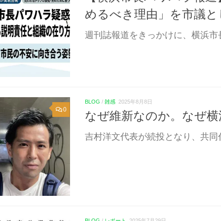
めるべき理由」を市議と
週刊誌報道をきっかけに、横浜市長
BLOG
/
雑感
2025年8月8日
0
なぜ維新なのか。なぜ横
吉村洋文代表が続投となり、共同代
BLOG
/
レポート
2025年7月29日