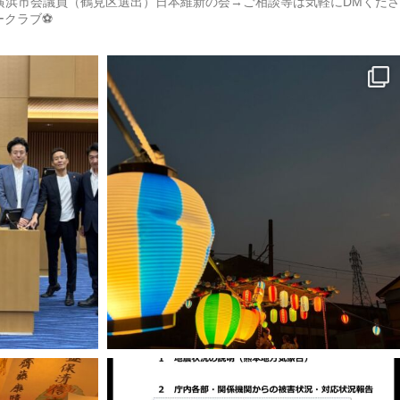
）→横浜市会議員（鶴見区選出）日本維新の会→ご相談等は気軽にDMくださ
カークラブ⚽️