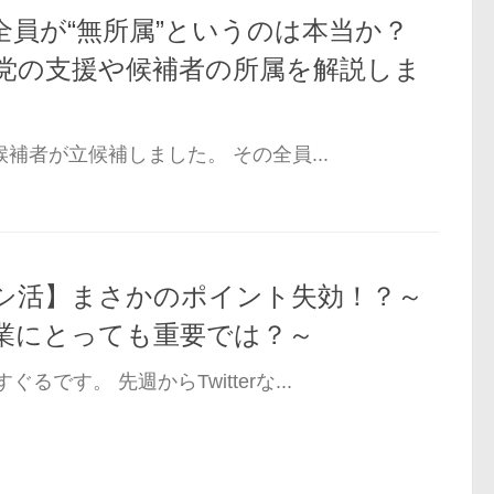
全員が“無所属”というのは本当か？
政党の支援や候補者の所属を解説しま
候補者が立候補しました。 その全員...
レシ活】まさかのポイント失効！？～
業にとっても重要では？～
です。 先週からTwitterな...