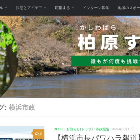
ル
決意とアイデア
応援する
インターン募集
地域のスポ
グ:
横浜市政
BLOG
/
お知らせ(トップ)
/
市政報告
2026年1月15日
0
【横浜市長パワハラ報道