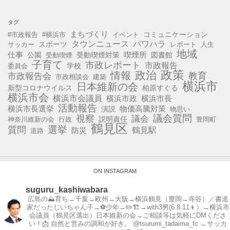
タグ
まちづくり
コミュニケーション
#市政報告
#横浜市
イベント
タウンニュース
パワハラ
スポーツ
サッカー
レポート
人生
地域
仕事
公園
受動喫煙対策
喫煙所
図書館
受動喫煙
子育て
市政レポート
市政報告
学校
委員会
政策
政治
情報
教育
市政報告会
市政相談会
建築
横浜市
日本維新の会
新型コロナウイルス
柏原すぐる
横浜市会
横浜市会議員
横浜市長
横浜市政
活動報告
横浜市長選挙
演説
物価高騰対策
物思い
視察
議会質問
議会
説明責任
神奈川維新の会
行政
豊岡町
鶴見区
選挙
質問
鶴見駅
防災
道路
ON INSTAGRAM
suguru_kashiwabara
広島の⛰育ち→千葉→欧州→大阪→横浜鶴見（豊岡→寺谷）／書道
家だったじいちゃん子→⚽️少年→✏️🏗→with3男(6.8.11👦）→横浜市
会議員（鶴見区選出）日本維新の会→ご相談等は気軽にDMくださ
い！📩
自然と営みの調和が好き。
@tsurumi_tadaima_fc ←サッカ