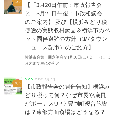
0
【「3月20日午前：市政報告会」
と「3月21日午後：市政相談会」
のご案内】 及び【横浜みどり税
使途の実態取材動画＆横浜市のペ
ット同伴避難の方針（3/7タウン
ニュース記事）のご紹介】
横浜市会第一回定例会が1月30日にスタートし、3
月末まで主に令和6年...
BLOG
2023年12月15日
0
【市政報告会の開催告知】横浜み
どり税って何？なぜ市長や議員
がボーナスUP？豊岡町複合施設
は？東部方面斎場はどうなる？