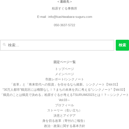
＜連絡先＞
柏原すぐる事務所
E-mail : info@kashiwabara-suguru.com
050-3637-5722
検
索:
固定ページ一覧
トップページ
メインページ
市政レポート/シンクノート
「改革」と「将来世代への投資」を任せるなら維新。シンクノート【Vol.01】
”30万人都市”鶴見区には権限なし！？まちの未来を共に考える"シンクノート"【Vol.02】
「鶴見のことは鶴見で決める」柏原すぐるが考えるTSURUMI2023とは！？～シンクノート
Vol.03～
プロフィール
ストーリー（生い立ち）
決意とアイデア
身を切る改革（寄付のご報告）
政治・政策に関する基本方針