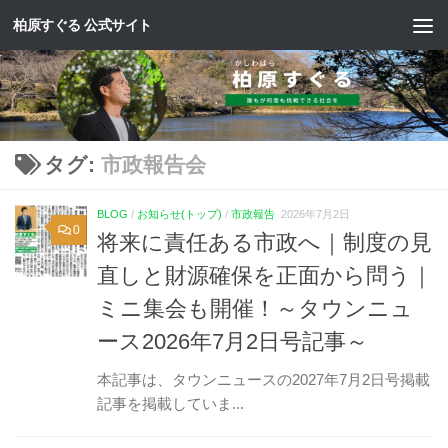
柏原すぐる 公式サイト
コンテンツへスキップ
タグ:
市政報告会
BLOG
/
お知らせ(トップ)
/
市政報告
2026年7月2日
0
将来に責任ある市政へ｜制度の見
直しと財源確保を正面から問う｜
ミニ集会も開催！～タウンニュ
ース2026年7月2日号記事～
本記事は、タウンニュースの2027年7月2日号掲載
記事を掲載していま...