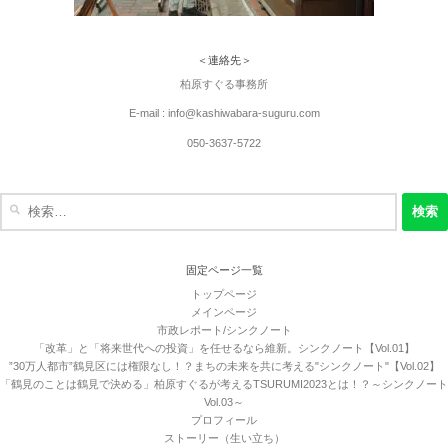
＜連絡先＞
柏原すぐる事務所
E-mail : info@kashiwabara-suguru.com
050-3637-5722
検
索:
固定ページ一覧
トップページ
メインページ
市政レポート/シンクノート
「改革」と「将来世代への投資」を任せるなら維新。シンクノート【Vol.01】
”30万人都市”鶴見区には権限なし！？まちの未来を共に考える"シンクノート"【Vol.02】
「鶴見のことは鶴見で決める」柏原すぐるが考えるTSURUMI2023とは！？～シンクノート
Vol.03～
プロフィール
ストーリー（生い立ち）