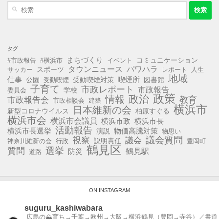
検
索:
タグ
まちづくり
コミュニケーション
#市政報告
#横浜市
イベント
タウンニュース
パワハラ
スポーツ
サッカー
レポート
人生
地域
仕事
公園
受動喫煙対策
喫煙所
図書館
受動喫煙
子育て
市政レポート
市政報告
学校
委員会
政策
政治
情報
教育
市政報告会
市政相談会
建築
横浜市
日本維新の会
新型コロナウイルス
柏原すぐる
横浜市会
横浜市会議員
横浜市政
横浜市長
活動報告
横浜市長選挙
演説
物価高騰対策
物思い
視察
議会質問
議会
説明責任
神奈川維新の会
行政
豊岡町
鶴見区
選挙
質問
鶴見駅
防災
道路
ON INSTAGRAM
suguru_kashiwabara
広島の⛰育ち→千葉→欧州→大阪→横浜鶴見（豊岡→寺谷）／書道