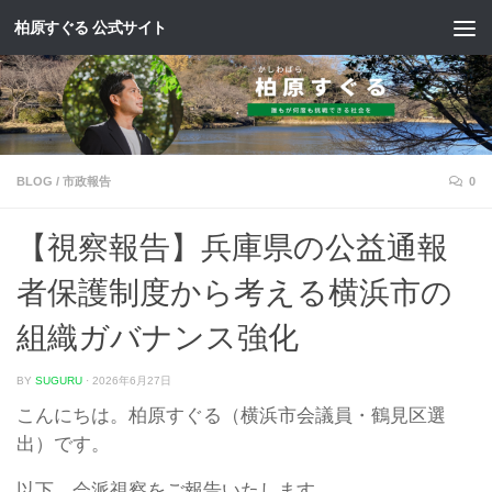
柏原すぐる 公式サイト
コンテンツへスキップ
BLOG
/
市政報告
0
【視察報告】兵庫県の公益通報
者保護制度から考える横浜市の
組織ガバナンス強化
BY
SUGURU
·
2026年6月27日
こんにちは。柏原すぐる（横浜市会議員・鶴見区選
出）です。
以下、会派視察をご報告いたします。