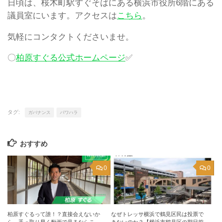
日頃は、桜木町駅すぐそばにある横浜市役所6階にある
議員室にいます。アクセスは
こちら
。
気軽にコンタクトくださいませ。
〇
柏原すぐる公式ホームページ
✅
タグ:
ガバナンス
パワハラ
おすすめ
0
0
柏原すぐるって誰！？直接会えないか
なぜトレッサ横浜で鶴見区民は投票で
ら、手っ取り早く動画で見るならこ
きないのか？【横浜市鶴見区の期日前