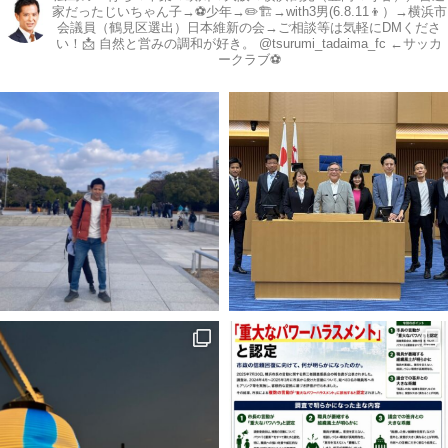
家だったじいちゃん子→⚽️少年→✏️🏗→with3男(6.8.11👦）→横浜市
会議員（鶴見区選出）日本維新の会→ご相談等は気軽にDMくださ
い！📩
自然と営みの調和が好き。
@tsurumi_tadaima_fc ←サッカ
ークラブ⚽️