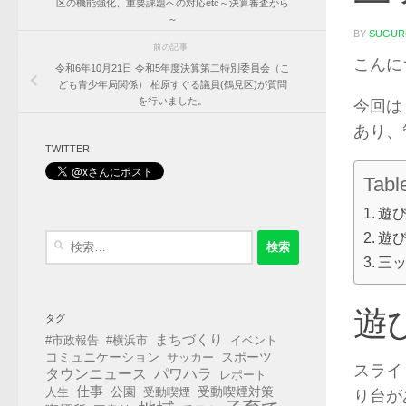
区の機能強化、重要課題への対応etc～決算審査から
～
BY
SUGUR
前の記事
こんに
令和6年10月21日 令和5年度決算第二特別委員会（こ
ども青少年局関係） 柏原すぐる議員(鶴見区)が質問
を行いました。
今回は
あり、
TWITTER
Tabl
遊
遊
検
索:
三
遊
タグ
まちづくり
#市政報告
#横浜市
イベント
コミュニケーション
スポーツ
サッカー
スライ
タウンニュース
パワハラ
レポート
仕事
公園
受動喫煙対策
人生
受動喫煙
り台が