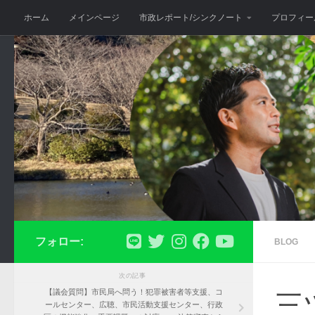
ホーム
メインページ
市政レポート/シンクノート
プロフィー
コンテンツへスキップ
フォロー:
BLOG
次の記事
【議会質問】市民局へ問う！犯罪被害者等支援、コ
三
ールセンター、広聴、市民活動支援センター、行政