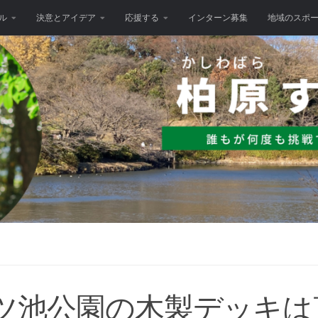
ル
決意とアイデア
応援する
インターン募集
地域のスポ
ツ池公園の木製デッキは