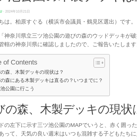
U
·
2024年10月21日
ちは。柏原すぐる（横浜市会議員・鶴見区選出）です。
「神奈川県立三ツ池公園の遊びの森のウッドデッキが破
管轄の神奈川県に確認しましたので、ご報告いたします
e of Contents
びの森、木製デッキの現状は？
びの森にある木製デッキは直るの？いつまでに？
ッ池公園に行こう
びの森、木製デッキの現状
ドの左下に示す三ツ池公園のMAPでいうと、赤く囲っ
あって、天気の良い週末はいつも混雑する子どもたちに