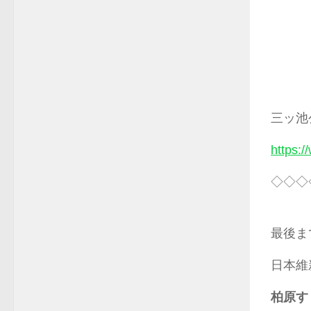
三ッ池
https:/
◇◇◇
最後ま
日本維
柏原す