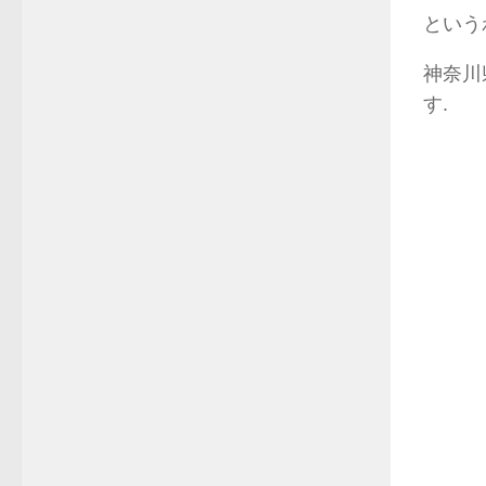
という
神奈川
す.