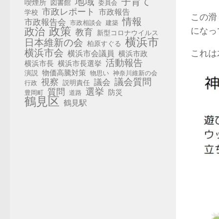
地域
子育て
喫煙所
図書館
委員会
市政レポート
市政報告
学校
この滑
情報
市政報告会
市政相談会
建築
政策
政治
になっ
教育
新型コロナウイルス
横浜市
日本維新の会
柏原すぐる
横浜市会
これは
横浜市会議員
横浜市政
活動報告
横浜市長選挙
横浜市長
演説
物価高騰対策
物思い
神奈川維新の会
視察
議会質問
議会
説明責任
行政
選挙
質問
防災
豊岡町
道路
鶴見区
鶴見駅