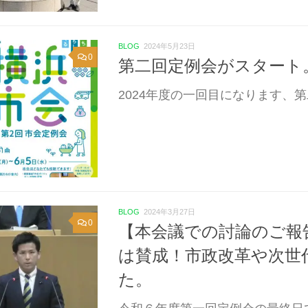
BLOG
2024年5月23日
0
第二回定例会がスタート
2024年度の一回目になります、第
BLOG
2024年3月27日
0
【本会議での討論のご報
は賛成！市政改革や次世
た。