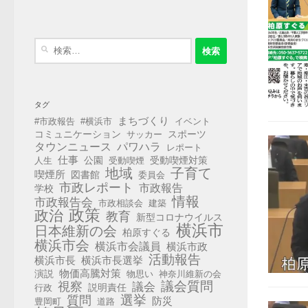
検
索:
タグ
まちづくり
#市政報告
#横浜市
イベント
コミュニケーション
スポーツ
サッカー
タウンニュース
パワハラ
レポート
仕事
公園
受動喫煙対策
人生
受動喫煙
地域
子育て
喫煙所
図書館
委員会
市政レポート
市政報告
学校
情報
市政報告会
市政相談会
建築
政策
政治
教育
新型コロナウイルス
横浜市
日本維新の会
柏原すぐる
横浜市会
横浜市会議員
横浜市政
活動報告
横浜市長選挙
横浜市長
演説
物価高騰対策
物思い
神奈川維新の会
視察
議会質問
議会
説明責任
行政
選挙
質問
防災
豊岡町
道路