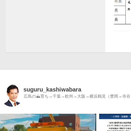
suguru_kashiwabara
広島の⛰育ち→千葉→欧州→大阪→横浜鶴見（豊岡→寺谷）／書