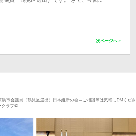
議員・鶴見区選出）です。 さて、今回...
次ページへ »
）→横浜市会議員（鶴見区選出）日本維新の会→ご相談等は気軽にDMくださ
カークラブ⚽️