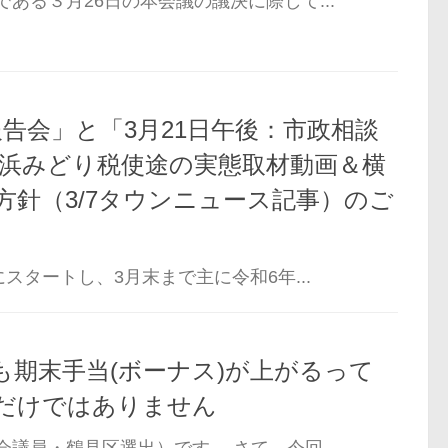
ある３月26日の本会議の議決に際して...
報告会」と「3月21日午後：市政相談
横浜みどり税使途の実態取材動画＆横
方針（3/7タウンニュース記事）のご
スタートし、3月末まで主に令和6年...
も期末手当(ボーナス)が上がるって
だけではありません