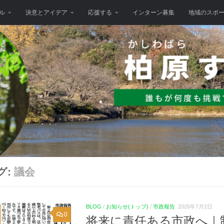
ル
決意とアイデア
応援する
インターン募集
地域のスポ
グ:
議会
BLOG
/
お知らせ(トップ)
/
市政報告
2026年7月2日
0
将来に責任ある市政へ｜