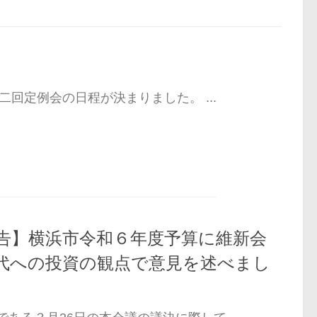
。
二回定例会の日程が決まりました。 ...
告】横浜市令和６年度予算に維新会
代への投資の観点で意見を述べまし