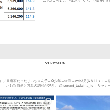
こんにちは。柏原すぐる（横浜市会
ON INSTAGRAM
道家だったじいちゃん子→⚽️少年→✏️🏗→with3男(6.8.11
い！📩
自然と営みの調和が好き。
@tsurumi_tadaima_fc ←サッ