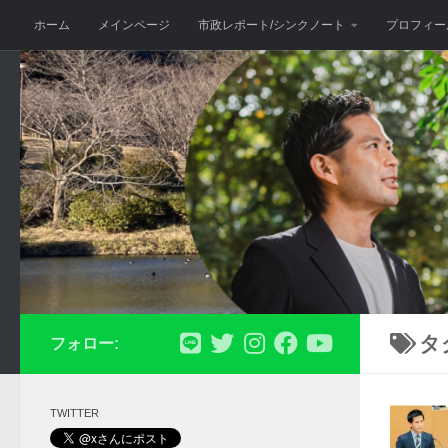
ホーム
メインページ
市政レポート/シンクノート
プロフィー
コンテンツへスキップ
タ
フォロー:
TWITTER