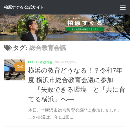
柏原すぐる 公式サイト
コンテンツへスキップ
タグ:
総合教育会議
BLOG
/
市政報告
2025年12月22日
0
横浜の教育どうなる！？令和7年
度 横浜市総合教育会議に参加
―「失敗できる環境」と「共に育
てる横浜」へ―
本日、**横浜市総合教育会議**に参加しました。
この会議は、年に1回...