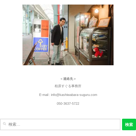
＜連絡先＞
柏原すぐる事務所
E-mail : info@kashiwabara-suguru.com
050-3637-5722
検
索: