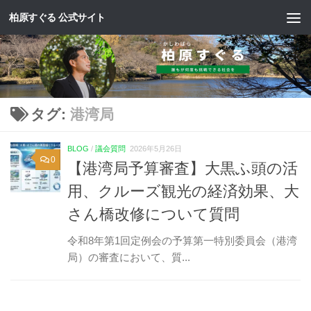
柏原すぐる 公式サイト
コンテンツへスキップ
タグ:
港湾局
BLOG
/
議会質問
2026年5月26日
0
【港湾局予算審査】大黒ふ頭の活
用、クルーズ観光の経済効果、大
さん橋改修について質問
令和8年第1回定例会の予算第一特別委員会（港湾
局）の審査において、質...