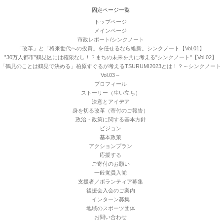
固定ページ一覧
トップページ
メインページ
市政レポート/シンクノート
「改革」と「将来世代への投資」を任せるなら維新。シンクノート【Vol.01】
”30万人都市”鶴見区には権限なし！？まちの未来を共に考える"シンクノート"【Vol.02】
「鶴見のことは鶴見で決める」柏原すぐるが考えるTSURUMI2023とは！？～シンクノート
Vol.03～
プロフィール
ストーリー（生い立ち）
決意とアイデア
身を切る改革（寄付のご報告）
政治・政策に関する基本方針
ビジョン
基本政策
アクションプラン
応援する
ご寄付のお願い
一般党員入党
支援者／ボランティア募集
後援会入会のご案内
インターン募集
地域のスポーツ団体
お問い合わせ