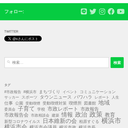
フォロー:
TWITTER
検
索:
タグ
まちづくり
コミュニケーション
#市政報告
#横浜市
イベント
タウンニュース
パワハラ
スポーツ
サッカー
レポート
人生
地域
仕事
公園
受動喫煙対策
喫煙所
図書館
受動喫煙
子育て
市政レポート
市政報告
学校
委員会
政策
政治
情報
教育
市政報告会
市政相談会
建築
横浜市
日本維新の会
新型コロナウイルス
柏原すぐる
横浜市会
横浜市会議員
横浜市長
横浜市政