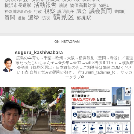
活動報告
横浜市長選挙
演説
物価高騰対策
物思い
視察
議会質問
議会
説明責任
神奈川維新の会
行政
豊岡町
鶴見区
選挙
質問
鶴見駅
防災
道路
ON INSTAGRAM
suguru_kashiwabara
広島の⛰育ち→千葉→欧州→大阪→横浜鶴見（豊岡→寺谷）／書道
家だったじいちゃん子→⚽️少年→✏️🏗→with3男(6.8.11👦）→横浜市
会議員（鶴見区選出）日本維新の会→ご相談等は気軽にDMくださ
い！📩
自然と営みの調和が好き。
@tsurumi_tadaima_fc ←サッカ
ークラブ⚽️