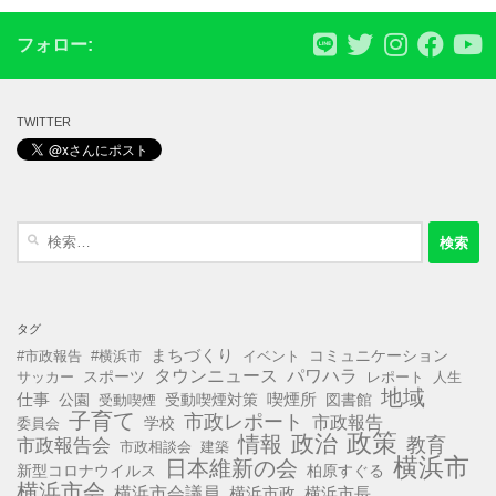
フォロー:
TWITTER
検
索:
タグ
まちづくり
コミュニケーション
#市政報告
#横浜市
イベント
タウンニュース
パワハラ
スポーツ
サッカー
レポート
人生
地域
仕事
公園
受動喫煙対策
喫煙所
図書館
受動喫煙
子育て
市政レポート
市政報告
学校
委員会
政策
政治
情報
教育
市政報告会
市政相談会
建築
横浜市
日本維新の会
新型コロナウイルス
柏原すぐる
横浜市会
横浜市会議員
横浜市政
横浜市長