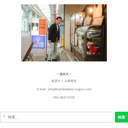
＜連絡先＞
柏原すぐる事務所
E-mail : info@kashiwabara-suguru.com
050-3637-5722
検
索: