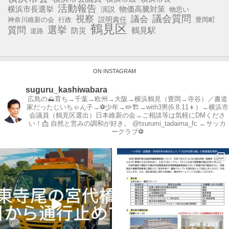
活動報告
横浜市長選挙
演説
物価高騰対策
物思い
視察
議会質問
議会
説明責任
神奈川維新の会
行政
豊岡町
鶴見区
選挙
質問
鶴見駅
防災
道路
ON INSTAGRAM
suguru_kashiwabara
広島の⛰育ち→千葉→欧州→大阪→横浜鶴見（豊岡→寺谷）／書道
家だったじいちゃん子→⚽️少年→✏️🏗→with3男(6.8.11👦）→横浜市
会議員（鶴見区選出）日本維新の会→ご相談等は気軽にDMくださ
い！📩
自然と営みの調和が好き。
@tsurumi_tadaima_fc ←サッカ
ークラブ⚽️