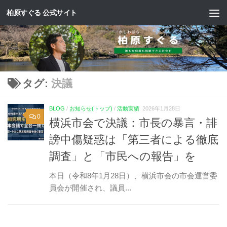
柏原すぐる 公式サイト
コンテンツへスキップ
タグ:
決議
BLOG
/
お知らせ(トップ)
/
活動実績
2026年1月28日
0
横浜市会で決議：市長の暴言・誹
謗中傷疑惑は「第三者による徹底
調査」と「市民への報告」を
本日（令和8年1月28日）、横浜市会の市会運営委
員会が開催され、議員...