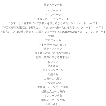
固定ページ一覧
トップページ
メインページ
市政レポート/シンクノート
「改革」と「将来世代への投資」を任せるなら維新。シンクノート【Vol.01】
”30万人都市”鶴見区には権限なし！？まちの未来を共に考える"シンクノート"【Vol.02】
「鶴見のことは鶴見で決める」柏原すぐるが考えるTSURUMI2023とは！？～シンクノート
Vol.03～
プロフィール
ストーリー（生い立ち）
決意とアイデア
身を切る改革（寄付のご報告）
政治・政策に関する基本方針
ビジョン
基本政策
アクションプラン
応援する
ご寄付のお願い
一般党員入党
支援者／ボランティア募集
後援会入会のご案内
インターン募集
地域のスポーツ団体
お問い合わせ