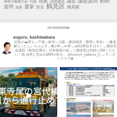
視察
議会質問
議会
説明責任
神奈川維新の会
行政
豊岡町
鶴見区
選挙
質問
鶴見駅
防災
道路
ON INSTAGRAM
suguru_kashiwabara
広島の⛰育ち→千葉→欧州→大阪→横浜鶴見（豊岡→寺谷）／書道
家だったじいちゃん子→⚽️少年→✏️🏗→with3男(6.8.11👦）→横浜市
会議員（鶴見区選出）日本維新の会→ご相談等は気軽にDMくださ
い！📩
自然と営みの調和が好き。
@tsurumi_tadaima_fc ←サッカ
ークラブ⚽️