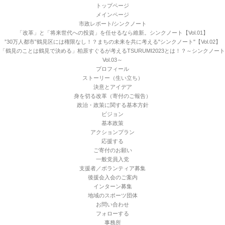
トップページ
メインページ
市政レポート/シンクノート
「改革」と「将来世代への投資」を任せるなら維新。シンクノート【Vol.01】
”30万人都市”鶴見区には権限なし！？まちの未来を共に考える"シンクノート"【Vol.02】
「鶴見のことは鶴見で決める」柏原すぐるが考えるTSURUMI2023とは！？～シンクノート
Vol.03～
プロフィール
ストーリー（生い立ち）
決意とアイデア
身を切る改革（寄付のご報告）
政治・政策に関する基本方針
ビジョン
基本政策
アクションプラン
応援する
ご寄付のお願い
一般党員入党
支援者／ボランティア募集
後援会入会のご案内
インターン募集
地域のスポーツ団体
お問い合わせ
フォローする
事務所