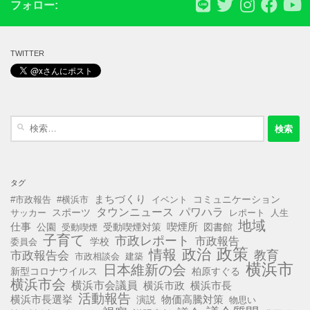
フォロー:
TWITTER
検
索:
タグ
まちづくり
コミュニケーション
#市政報告
#横浜市
イベント
タウンニュース
パワハラ
スポーツ
サッカー
レポート
人生
地域
仕事
公園
受動喫煙対策
喫煙所
図書館
受動喫煙
子育て
市政レポート
市政報告
学校
委員会
政策
政治
情報
教育
市政報告会
市政相談会
建築
横浜市
日本維新の会
新型コロナウイルス
柏原すぐる
横浜市会
横浜市会議員
横浜市政
横浜市長
活動報告
横浜市長選挙
演説
物価高騰対策
物思い