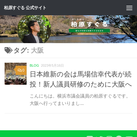
柏原すぐる 公式サイト
コンテンツへスキップ
タグ:
大阪
BLOG
2023年5月16日
0
日本維新の会は馬場信幸代表が続
投！新人議員研修のために大阪へ
こんにちは。横浜市議会議員の柏原すぐるです。
大阪へ行ってまいりまし...