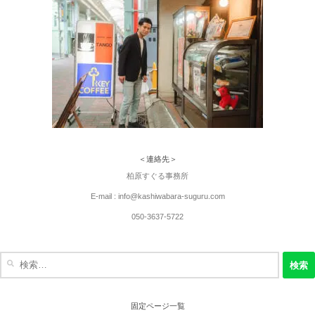
＜連絡先＞
柏原すぐる事務所
E-mail : info@kashiwabara-suguru.com
050-3637-5722
検
索:
固定ページ一覧