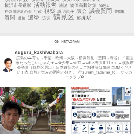
活動報告
横浜市長選挙
演説
物価高騰対策
物思い
視察
議会質問
議会
説明責任
神奈川維新の会
行政
豊岡町
鶴見区
選挙
質問
鶴見駅
防災
道路
ON INSTAGRAM
suguru_kashiwabara
広島の⛰育ち→千葉→欧州→大阪→横浜鶴見（豊岡→寺谷）／書道
家だったじいちゃん子→⚽️少年→✏️🏗→with3男(6.8.11👦）→横浜市
会議員（鶴見区選出）日本維新の会→ご相談等は気軽にDMくださ
い！📩
自然と営みの調和が好き。
@tsurumi_tadaima_fc ←サッカ
ークラブ⚽️