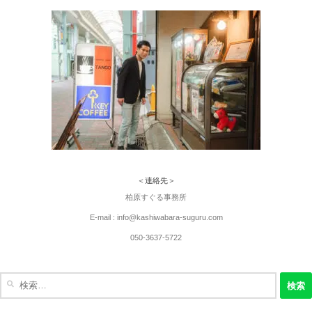
＜連絡先＞
柏原すぐる事務所
E-mail : info@kashiwabara-suguru.com
050-3637-5722
検
索: