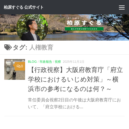
柏原すぐる 公式サイト
コンテンツへスキップ
タグ:
人権教育
BLOG
/
市政報告
/
視察
2025年11月1日
0
【行政視察】大阪府教育庁「府立
学校におけるいじめ対策」～横
浜市の参考になるのは何？～
常任委員会視察2日目の午後は大阪府教育庁にお
いて、「府立学校における...