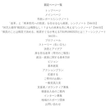
固定ページ一覧
トップページ
メインページ
市政レポート/シンクノート
「改革」と「将来世代への投資」を任せるなら維新。シンクノート【Vol.01】
”30万人都市”鶴見区には権限なし！？まちの未来を共に考える"シンクノート"【Vol.02】
「鶴見のことは鶴見で決める」柏原すぐるが考えるTSURUMI2023とは！？～シンクノート
Vol.03～
プロフィール
ストーリー（生い立ち）
決意とアイデア
身を切る改革（寄付のご報告）
政治・政策に関する基本方針
ビジョン
基本政策
アクションプラン
応援する
ご寄付のお願い
一般党員入党
支援者／ボランティア募集
後援会入会のご案内
インターン募集
地域のスポーツ団体
お問い合わせ