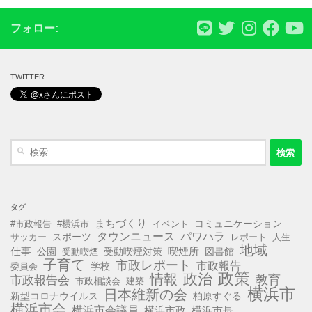
フォロー:
TWITTER
検
索:
タグ
まちづくり
コミュニケーション
#市政報告
#横浜市
イベント
タウンニュース
パワハラ
スポーツ
サッカー
レポート
人生
地域
仕事
公園
受動喫煙対策
喫煙所
図書館
受動喫煙
子育て
市政レポート
市政報告
学校
委員会
政策
政治
情報
教育
市政報告会
市政相談会
建築
横浜市
日本維新の会
新型コロナウイルス
柏原すぐる
横浜市会
横浜市会議員
横浜市長
横浜市政