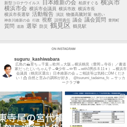
横浜市
日本維新の会
新型コロナウイルス
柏原すぐる
横浜市会
横浜市会議員
横浜市政
横浜市長
活動報告
横浜市長選挙
演説
物価高騰対策
物思い
視察
議会質問
議会
説明責任
神奈川維新の会
行政
豊岡町
鶴見区
選挙
質問
鶴見駅
防災
道路
ON INSTAGRAM
suguru_kashiwabara
広島の⛰育ち→千葉→欧州→大阪→横浜鶴見（豊岡→寺谷）／書道
家だったじいちゃん子→⚽️少年→✏️🏗→with3男(6.8.11👦）→横浜市
会議員（鶴見区選出）日本維新の会→ご相談等は気軽にDMくださ
い！📩
自然と営みの調和が好き。
@tsurumi_tadaima_fc ←サッカ
ークラブ⚽️