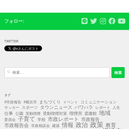
フォロー:
TWITTER
検
索:
タグ
まちづくり
コミュニケーション
#市政報告
#横浜市
イベント
タウンニュース
パワハラ
スポーツ
サッカー
レポート
人生
地域
仕事
公園
受動喫煙対策
喫煙所
図書館
受動喫煙
子育て
市政レポート
市政報告
学校
委員会
政策
政治
情報
教育
市政報告会
市政相談会
建築