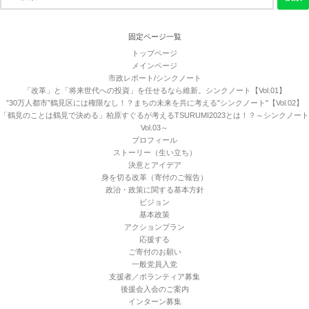
索:
固定ページ一覧
トップページ
メインページ
市政レポート/シンクノート
「改革」と「将来世代への投資」を任せるなら維新。シンクノート【Vol.01】
”30万人都市”鶴見区には権限なし！？まちの未来を共に考える"シンクノート"【Vol.02】
「鶴見のことは鶴見で決める」柏原すぐるが考えるTSURUMI2023とは！？～シンクノート
Vol.03～
プロフィール
ストーリー（生い立ち）
決意とアイデア
身を切る改革（寄付のご報告）
政治・政策に関する基本方針
ビジョン
基本政策
アクションプラン
応援する
ご寄付のお願い
一般党員入党
支援者／ボランティア募集
後援会入会のご案内
インターン募集