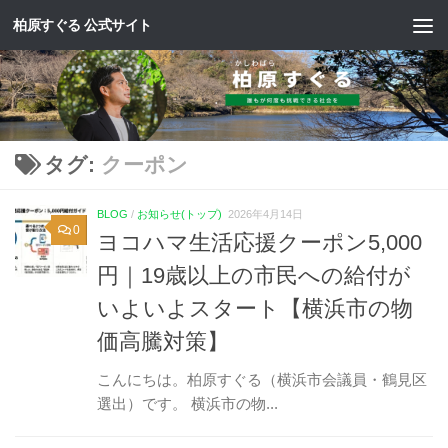
柏原すぐる 公式サイト
コンテンツへスキップ
タグ:
クーポン
BLOG
/
お知らせ(トップ)
2026年4月14日
0
ヨコハマ生活応援クーポン5,000
円｜19歳以上の市民への給付が
いよいよスタート【横浜市の物
価高騰対策】
こんにちは。柏原すぐる（横浜市会議員・鶴見区
選出）です。 横浜市の物...