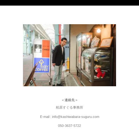
＜連絡先＞
柏原すぐる事務所
E-mail : info@kashiwabara-suguru.com
050-3637-5722