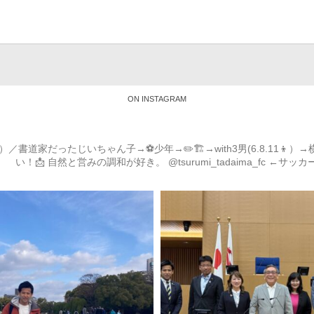
ON INSTAGRAM
道家だったじいちゃん子→⚽️少年→✏️🏗→with3男(6.8.11
い！📩
自然と営みの調和が好き。
@tsurumi_tadaima_fc ←サッ