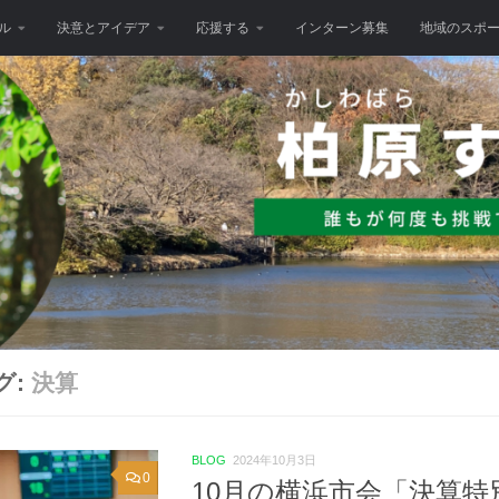
ル
決意とアイデア
応援する
インターン募集
地域のスポ
グ:
決算
BLOG
2024年10月3日
0
10月の横浜市会「決算