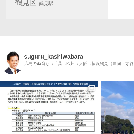
鶴見区
鶴見駅
suguru_kashiwabara
広島の⛰育ち→千葉→欧州→大阪→横浜鶴見（豊岡→寺谷）／書