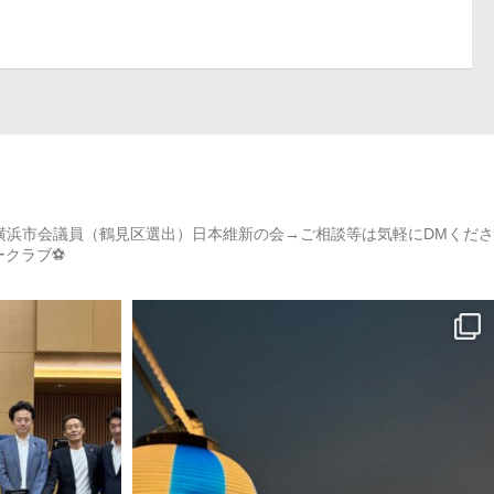
）→横浜市会議員（鶴見区選出）日本維新の会→ご相談等は気軽にDMくださ
カークラブ⚽️