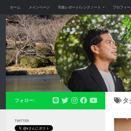
ホーム
メインページ
市政レポート/シンクノート
プロフィー
コンテンツへスキップ
タ
フォロー:
TWITTER