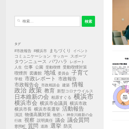
検
索:
タグ
まちづくり
#市政報告
#横浜市
イベント
コミュニケーション
スポーツ
サッカー
タウンニュース
パワハラ
レポート
仕事
公園
受動喫煙対策
人生
受動喫煙
地域
子育て
喫煙所
図書館
委員会
市政レポート
市政報告
学校
情報
市政報告会
市政相談会
建築
政策
政治
教育
新型コロナウイルス
横浜市
日本維新の会
柏原すぐる
横浜市会
横浜市会議員
横浜市政
活動報告
横浜市長選挙
横浜市長
演説
物価高騰対策
物思い
神奈川維新の会
視察
議会質問
議会
説明責任
行政
選挙
質問
防災
豊岡町
道路