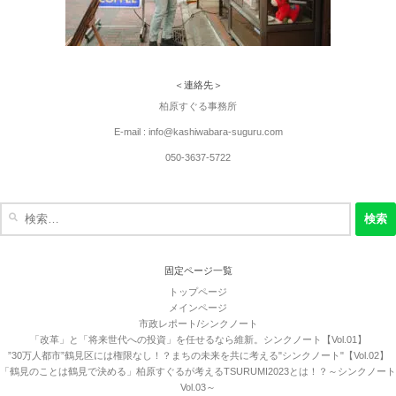
＜連絡先＞
柏原すぐる事務所
E-mail : info@kashiwabara-suguru.com
050-3637-5722
検
索:
固定ページ一覧
トップページ
メインページ
市政レポート/シンクノート
「改革」と「将来世代への投資」を任せるなら維新。シンクノート【Vol.01】
”30万人都市”鶴見区には権限なし！？まちの未来を共に考える"シンクノート"【Vol.02】
「鶴見のことは鶴見で決める」柏原すぐるが考えるTSURUMI2023とは！？～シンクノート
Vol.03～