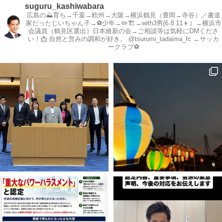
suguru_kashiwabara
広島の⛰育ち→千葉→欧州→大阪→横浜鶴見（豊岡→寺谷）／書道
家だったじいちゃん子→⚽️少年→✏️🏗→with3男(6.8.11👦）→横浜市
会議員（鶴見区選出）日本維新の会→ご相談等は気軽にDMくださ
い！📩
自然と営みの調和が好き。
@tsurumi_tadaima_fc ←サッカ
ークラブ⚽️