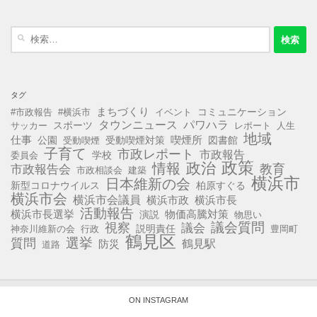
検
索:
タグ
まちづくり
コミュニケーション
#市政報告
#横浜市
イベント
タウンニュース
パワハラ
スポーツ
サッカー
レポート
人生
地域
仕事
公園
受動喫煙対策
喫煙所
図書館
受動喫煙
子育て
市政レポート
市政報告
学校
委員会
政策
政治
情報
教育
市政報告会
市政相談会
建築
横浜市
日本維新の会
新型コロナウイルス
柏原すぐる
横浜市会
横浜市会議員
横浜市政
横浜市長
活動報告
横浜市長選挙
演説
物価高騰対策
物思い
視察
議会質問
議会
説明責任
神奈川維新の会
行政
豊岡町
鶴見区
選挙
質問
鶴見駅
防災
道路
ON INSTAGRAM