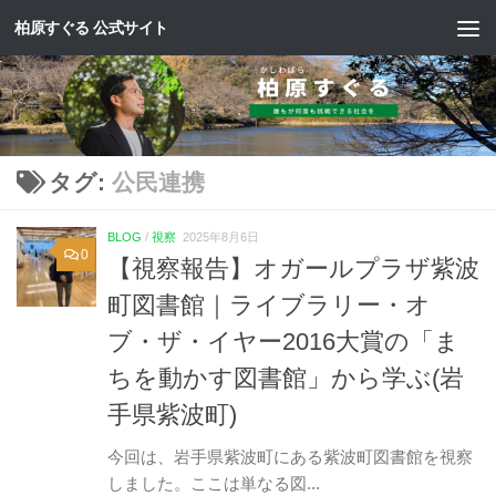
柏原すぐる 公式サイト
コンテンツへスキップ
タグ:
公民連携
BLOG
/
視察
2025年8月6日
0
【視察報告】オガールプラザ紫波
町図書館｜ライブラリー・オ
ブ・ザ・イヤー2016大賞の「ま
ちを動かす図書館」から学ぶ(岩
手県紫波町)
今回は、岩手県紫波町にある紫波町図書館を視察
しました。ここは単なる図...