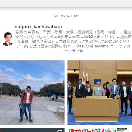
ON INSTAGRAM
suguru_kashiwabara
広島の⛰育ち→千葉→欧州→大阪→横浜鶴見（豊岡→寺谷）／書道
家だったじいちゃん子→⚽️少年→✏️🏗→with3男(6.8.11👦）→横浜市
会議員（鶴見区選出）日本維新の会→ご相談等は気軽にDMくださ
い！📩
自然と営みの調和が好き。
@tsurumi_tadaima_fc ←サッカ
ークラブ⚽️