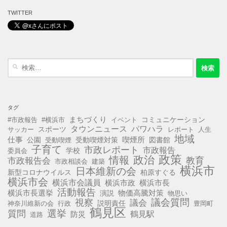
TWITTER
検
索:
タグ
まちづくり
コミュニケーション
#市政報告
#横浜市
イベント
タウンニュース
パワハラ
スポーツ
サッカー
レポート
人生
地域
仕事
公園
受動喫煙対策
喫煙所
図書館
受動喫煙
子育て
市政レポート
市政報告
学校
委員会
政策
政治
情報
教育
市政報告会
市政相談会
建築
横浜市
日本維新の会
新型コロナウイルス
柏原すぐる
横浜市会
横浜市会議員
横浜市政
横浜市長
活動報告
横浜市長選挙
演説
物価高騰対策
物思い
視察
議会質問
議会
説明責任
神奈川維新の会
行政
豊岡町
鶴見区
選挙
質問
鶴見駅
防災
道路