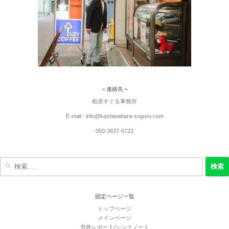
＜連絡先＞
柏原すぐる事務所
E-mail : info@kashiwabara-suguru.com
050-3637-5722
検
索:
固定ページ一覧
トップページ
メインページ
市政レポート/シンクノート