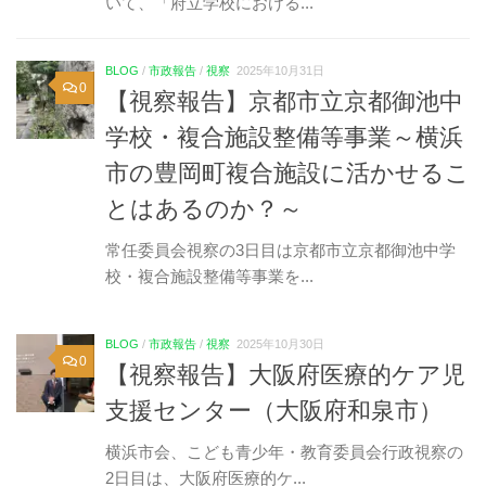
いて、「府立学校における...
BLOG
/
市政報告
/
視察
2025年10月31日
0
【視察報告】京都市立京都御池中
学校・複合施設整備等事業～横浜
市の豊岡町複合施設に活かせるこ
とはあるのか？～
常任委員会視察の3日目は京都市立京都御池中学
校・複合施設整備等事業を...
BLOG
/
市政報告
/
視察
2025年10月30日
0
【視察報告】大阪府医療的ケア児
支援センター（大阪府和泉市）
横浜市会、こども青少年・教育委員会行政視察の
2日目は、大阪府医療的ケ...