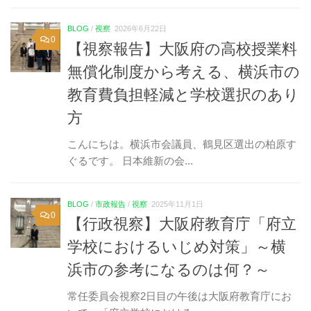
BLOG
/
視察
2026年6月22日
0
【視察報告】大阪府の高校授業料
無償化制度から考える、横浜市の
教育費負担軽減と学校選択のあり
方
こんにちは。横浜市会議員、鶴見区選出の柏原す
ぐるです。 日本維新の会...
BLOG
/
市政報告
/
視察
2025年11月1日
0
【行政視察】大阪府教育庁「府立
学校におけるいじめ対策」～横
浜市の参考になるのは何？～
常任委員会視察2日目の午後は大阪府教育庁にお