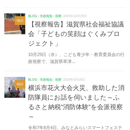
BLOG
/
市政報告
/
視察
2025年10月29日
0
【視察報告】滋賀県社会福祉協議
会「子どもの笑顔はぐくみプロ
ジェクト」
10月29日（水）、こども青少年・教育委員会の行
政視察で、滋賀県草津...
BLOG
/
市政報告
/
視察
2025年8月29日
0
横浜市花火大会火災、救助した消
防隊員にお話を伺いました～ふ
るさと納税”消防体験”を会派視察
～
令和7年8月4日、みなとみらいスマートフェステ