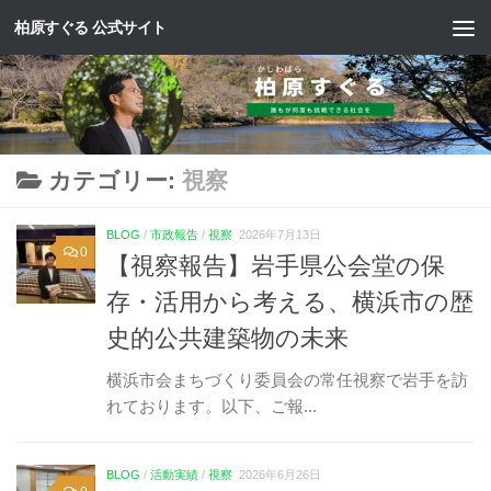
柏原すぐる 公式サイト
コンテンツへスキップ
カテゴリー:
視察
BLOG
/
市政報告
/
視察
2026年7月13日
0
【視察報告】岩手県公会堂の保
存・活用から考える、横浜市の歴
史的公共建築物の未来
横浜市会まちづくり委員会の常任視察で岩手を訪
れております。以下、ご報...
BLOG
/
活動実績
/
視察
2026年6月26日