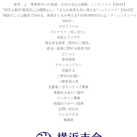
「改革」と「将来世代への投資」を任せるなら維新。シンクノート【Vol.01】
”30万人都市”鶴見区には権限なし！？まちの未来を共に考える"シンクノート"【Vol.02】
「鶴見のことは鶴見で決める」柏原すぐるが考えるTSURUMI2023とは！？～シンクノート
Vol.03～
プロフィール
ストーリー（生い立ち）
決意とアイデア
身を切る改革（寄付のご報告）
政治・政策に関する基本方針
ビジョン
基本政策
アクションプラン
応援する
ご寄付のお願い
一般党員入党
支援者／ボランティア募集
後援会入会のご案内
インターン募集
地域のスポーツ団体
お問い合わせ
フォローする
事務所