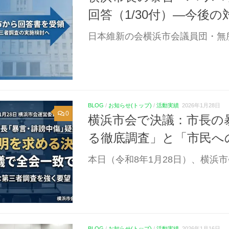
回答（1/30付）―今後
日本維新の会横浜市会議員団・無所
BLOG
/
お知らせ(トップ)
/
活動実績
2026年1月28日
0
横浜市会で決議：市長の
る徹底調査」と「市民へ
本日（令和8年1月28日）、横浜市
BLOG
/
お知らせ(トップ)
/
活動実績
2026年1月16日