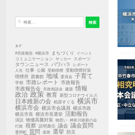
検
索:
タグ
まちづくり
#市政報告
#横浜市
イベント
コミュニケーション
スポーツ
サッカー
タウンニュース
パワハラ
レポート
仕事
公園
受動喫煙対策
人生
受動喫煙
地域
子育て
喫煙所
図書館
委員会
市政レポート
市政報告
学校
情報
市政報告会
市政相談会
建築
政策
政治
教育
新型コロナウイルス
横浜市
日本維新の会
柏原すぐる
横浜市会
横浜市会議員
横浜市政
活動報告
横浜市長
横浜市長選挙
演説
物価高騰対策
物思い
神奈川維新の会
視察
議会質問
議会
説明責任
行政
選挙
質問
防災
豊岡町
道路