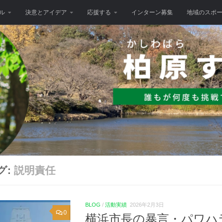
ル
決意とアイデア
応援する
インターン募集
地域のスポ
グ:
説明責任
BLOG
/
活動実績
2026年2月3日
0
横浜市長の暴言・パワハ