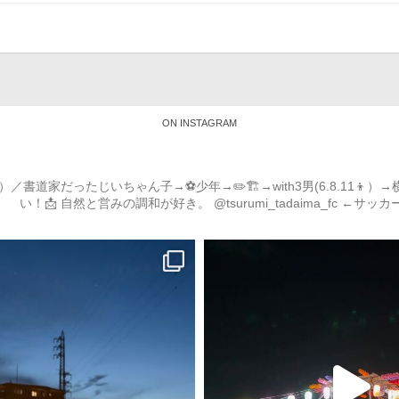
ON INSTAGRAM
道家だったじいちゃん子→⚽️少年→✏️🏗→with3男(6.8.11
い！📩
自然と営みの調和が好き。
@tsurumi_tadaima_fc ←サッ