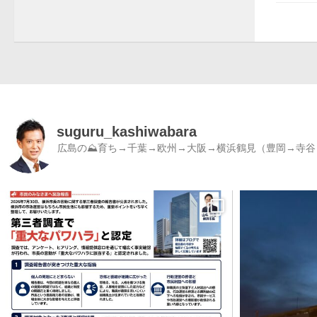
suguru_kashiwabara
広島の⛰育ち→千葉→欧州→大阪→横浜鶴見（豊岡→寺谷）／書