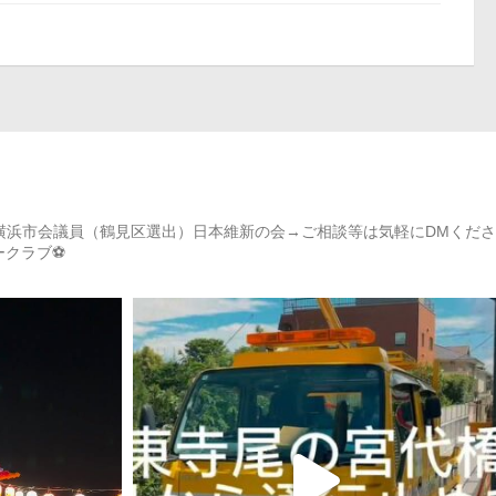
）→横浜市会議員（鶴見区選出）日本維新の会→ご相談等は気軽にDMくださ
カークラブ⚽️