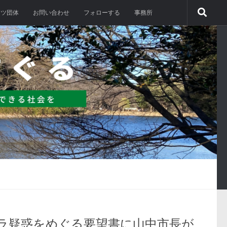
ーツ団体
お問い合わせ
フォローする
事務所
ラ疑惑をめぐる要望書に山中市長が