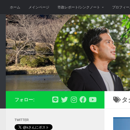
ホーム
メインページ
市政レポート/シンクノート
プロフィー
コンテンツへスキップ
タ
フォロー:
TWITTER