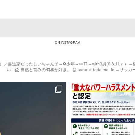
ON INSTAGRAM
道家だったじいちゃん子→⚽️少年→✏️🏗→with3男(6.8.11
い！📩
自然と営みの調和が好き。
@tsurumi_tadaima_fc ←サッ