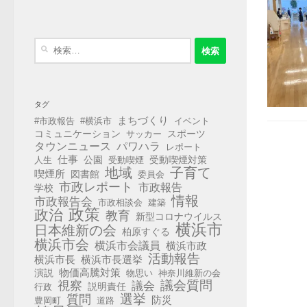
検
索:
タグ
まちづくり
#市政報告
#横浜市
イベント
コミュニケーション
スポーツ
サッカー
タウンニュース
パワハラ
レポート
仕事
公園
受動喫煙対策
人生
受動喫煙
地域
子育て
喫煙所
図書館
委員会
市政レポート
市政報告
学校
情報
市政報告会
市政相談会
建築
政策
政治
教育
新型コロナウイルス
横浜市
日本維新の会
柏原すぐる
横浜市会
横浜市会議員
横浜市政
活動報告
横浜市長選挙
横浜市長
演説
物価高騰対策
物思い
神奈川維新の会
視察
議会質問
議会
説明責任
行政
選挙
質問
防災
豊岡町
道路