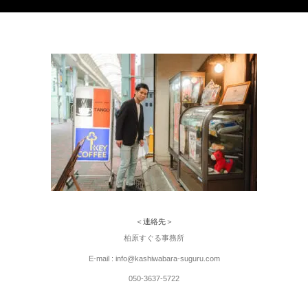
＜連絡先＞
柏原すぐる事務所
E-mail : info@kashiwabara-suguru.com
050-3637-5722