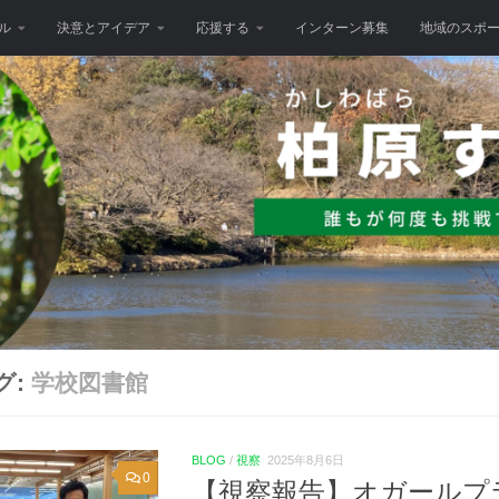
ル
決意とアイデア
応援する
インターン募集
地域のスポ
グ:
学校図書館
BLOG
/
視察
2025年8月6日
0
【視察報告】オガールプ