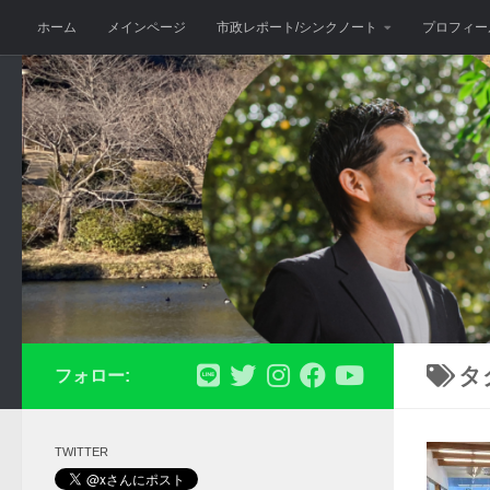
ホーム
メインページ
市政レポート/シンクノート
プロフィー
コンテンツへスキップ
タ
フォロー:
TWITTER