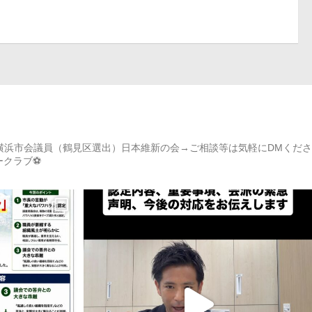
）→横浜市会議員（鶴見区選出）日本維新の会→ご相談等は気軽にDMくださ
カークラブ⚽️