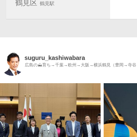
鶴見区
鶴見駅
suguru_kashiwabara
広島の⛰育ち→千葉→欧州→大阪→横浜鶴見（豊岡→寺谷）／書